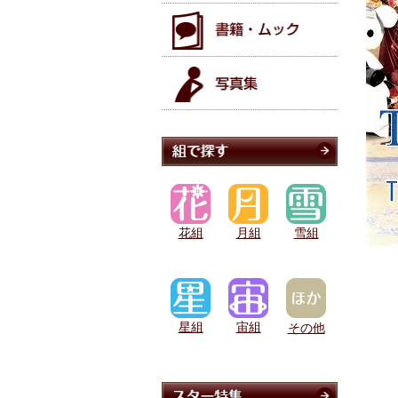
花組
月組
雪組
星組
宙組
その他