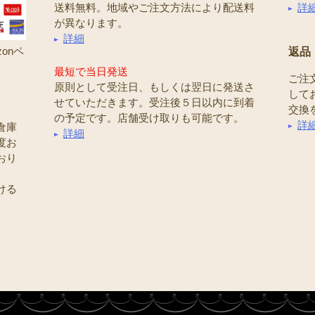
送料無料。地域やご注文方法により配送料
詳
が異なります。
詳細
onペ
返品
最短で当日発送
ご注
原則として受注日、もしくは翌日に発送さ
して
せていただきます。受注後５日以内に到着
交換
の予定です。店舗受け取りも可能です。
詳
倉庫
詳細
度お
おり
ける