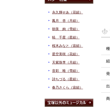
永久輝せあ（花組）
鳳月 杏（月組）
朝美 絢（雪組）
暁 千星（星組）
桜木みなと（宙組）
種
星空美咲（花組）
組
天紫珠李（月組）
音彩 唯（雪組）
発
詩ちづる（星組）
出
春乃さくら（宙組）
商