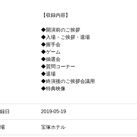
【収録内容】
◆開演前のご挨拶
◆入場・ご挨拶・退場
◆握手会
◆ゲーム
◆抽選会
◆質問コーナー
◆退場
◆終演後のご挨拶会議用
◆特典映像
録日
2019-05-19
場
宝塚ホテル