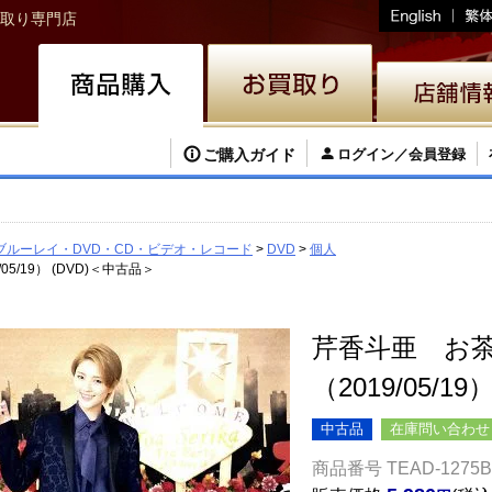
取り専門店
ご購入ガイド
ログイン／会員登録
ブルーレイ・DVD・CD・ビデオ・レコード
DVD
個人
5/19） (DVD)＜中古品＞
芹香斗亜 お茶
（2019/05/1
中古品
在庫問い合わせ
商品番号
TEAD-1275B