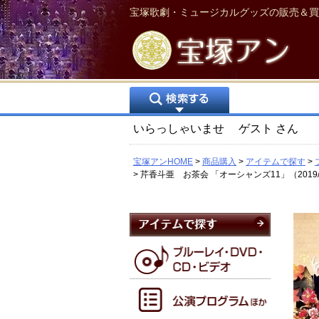
宝塚歌劇・ミュージカルグッズの販売＆買
いらっしゃいませ
ゲスト
さん
宝塚アンHOME
商品購入
アイテムで探す
芹香斗亜 お茶会 「オーシャンズ11」（2019/0