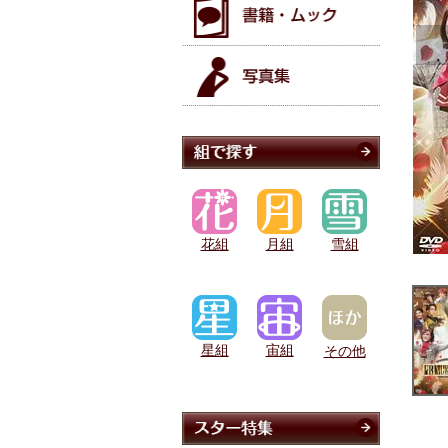
花組
月組
雪組
星組
宙組
その他