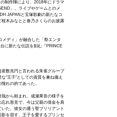
」の制作陣により、2018年にドラマ
LEGEND」。ライブやゲームとのメ
H JAPANと宝塚歌劇の新たなコ
ビ桜木みなとと春乃さくらのお披露
×コメディ」が融合した「祭エンタ
台に新たな伝説を刻む『PRINCE
資産数兆円と言われる朱雀グループ
な“王子”としての資質を兼ね備え
の憧れの的であった。
俊哉から頼まれ、成瀬果音の様子を
の忘れ形見で、今は父親の借金を肩
ていた。彼女の通う聖ブリリアント
面影を宿す、王子を愛するプリンセ