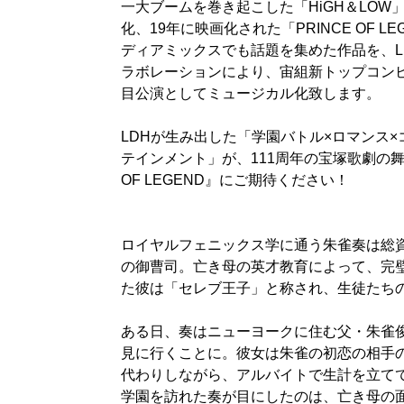
一大ブームを巻き起こした「HiGH＆LOW
化、19年に映画化された「PRINCE OF 
ディアミックスでも話題を集めた作品を、LD
ラボレーションにより、宙組新トップコン
目公演としてミュージカル化致します。
LDHが生み出した「学園バトル×ロマンス
テインメント」が、111周年の宝塚歌劇の舞
OF LEGEND』にご期待ください！
ロイヤルフェニックス学に通う朱雀奏は総
の御曹司。亡き母の英才教育によって、完璧
た彼は「セレブ王子」と称され、生徒たち
ある日、奏はニューヨークに住む父・朱雀
見に行くことに。彼女は朱雀の初恋の相手
代わりしながら、アルバイトで生計を立て
学園を訪れた奏が目にしたのは、亡き母の