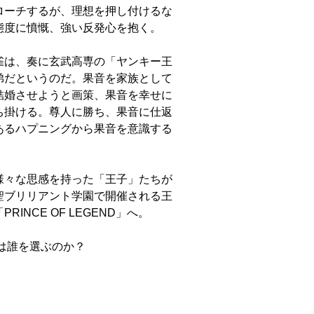
ローチするが、理想を押し付けるな
態度に憤慨、強い反発心を抱く。
雀は、奏に玄武高専の「ヤンキー王
弟だというのだ。果音を家族として
結婚させようと画策、果音を幸せに
ち掛ける。尊人に勝ち、果音に仕返
あるハプニングから果音を意識する
様々な思感を持った「王子」たちが
聖ブリリアント学園で開催される王
NCE OF LEGEND」へ。
は誰を選ぶのか？