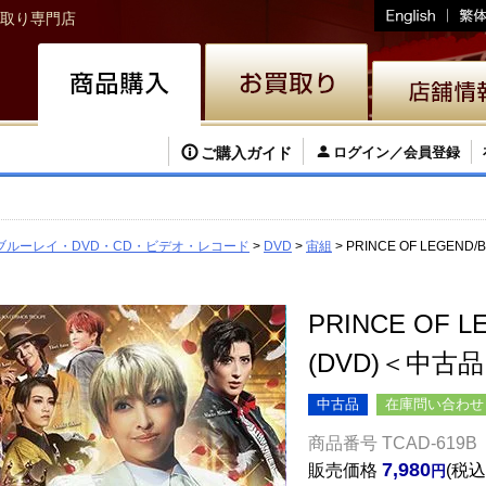
取り専門店
ご購入ガイド
ログイン／会員登録
ブルーレイ・DVD・CD・ビデオ・レコード
DVD
宙組
PRINCE OF LEGEND/
PRINCE OF L
(DVD)＜中古
中古品
在庫問い合わせ
商品番号
TCAD-619B
7,980
販売価格
税込