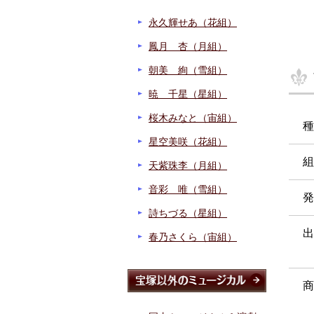
永久輝せあ（花組）
鳳月 杏（月組）
朝美 絢（雪組）
暁 千星（星組）
桜木みなと（宙組）
種
星空美咲（花組）
組
天紫珠李（月組）
音彩 唯（雪組）
発
詩ちづる（星組）
出
春乃さくら（宙組）
商