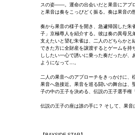
スの姿――。運命の出会いだと果音にアプ
と果音は奏をこっぴどく振る。奏は果音の
奏から果音の様子を開き、急遽帰国した朱
子」京極尊人を紹介する。彼は奏の異母兄
支えたいと望む朱雀は、二人のどちらかと
できた方に全財産を譲渡するとゲームを持
ししたい一心で誘いに乗った奏だったが、
ようになって…。
二人の果音へのアプローチをきっかけに、
果音へ急接近。果音を巡る闘いの舞台は、
子の中の王子を決める、伝説の王子選手権「PRI
伝説の王子の座は誰の手に？ そして、果音
【BAYSIDE STAR】