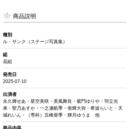
商品説明
種別
ル・サンク（ステージ写真集）
組
花組
発売日
2025-07-10
出演者
永久輝せあ・星空美咲・美風舞良・紫門ゆりや・羽立光
来・聖乃あすか・一之瀬航季・侑輝大弥・希波らいと・天
城れいん・（専科）五峰亜季・輝月ゆうま 他
商品内容