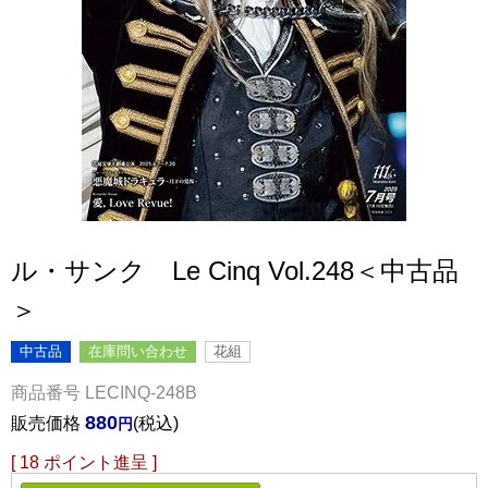
ル・サンク Le Cinq Vol.248＜中古品
＞
中古品
在庫問い合わせ
花組
商品番号
LECINQ-248B
880
販売価格
税込
[
18
ポイント進呈 ]