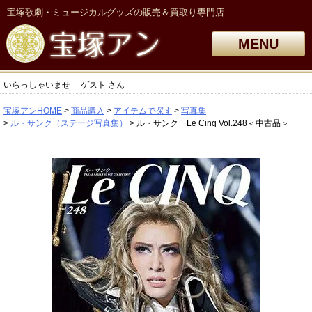
宝塚歌劇・ミュージカルグッズの販売＆買取り専門店
MENU
いらっしゃいませ
ゲスト
さん
宝塚アンHOME
商品購入
アイテムで探す
写真集
ル・サンク（ステージ写真集）
ル・サンク Le Cinq Vol.248＜中古品＞