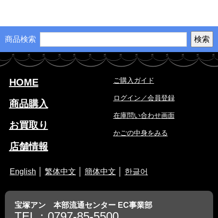
商品検索
ご購入ガイド
HOME
ログイン／会員登録
商品購入
在庫問い合わせ画面
お買取り
かごの中身をみる
店舗情報
English
│
繁体中文
│
簡体中文
│
한글어
宝塚アン 本部流通センター EC事業部
TEL：0797-85-5500