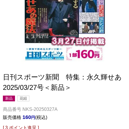
日刊スポーツ新聞 特集：永久輝せあ
2025/03/27号＜新品＞
新品
花組
商品番号
NKS-20250327A
160
販売価格
税込
[
3
ポイント進呈 ]