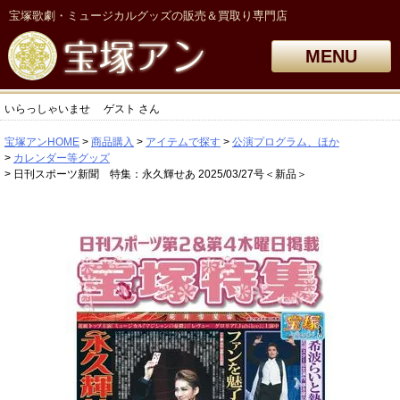
宝塚歌劇・ミュージカルグッズの販売＆買取り専門店
MENU
いらっしゃいませ
ゲスト
さん
宝塚アンHOME
商品購入
アイテムで探す
公演プログラム、ほか
カレンダー等グッズ
日刊スポーツ新聞 特集：永久輝せあ 2025/03/27号＜新品＞