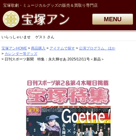
宝塚歌劇・ミュージカルグッズの販売＆買取り専門店
MENU
いらっしゃいませ
ゲスト
さん
宝塚アンHOME
商品購入
アイテムで探す
公演プログラム、ほか
カレンダー等グッズ
日刊スポーツ新聞 特集：永久輝せあ 2025/12/11号＜新品＞