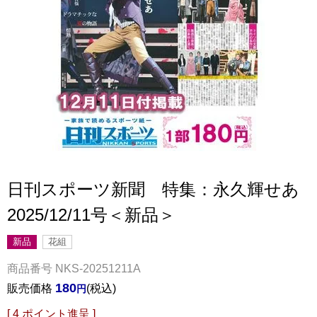
日刊スポーツ新聞 特集：永久輝せあ
2025/12/11号＜新品＞
新品
花組
商品番号
NKS-20251211A
180
販売価格
税込
[
4
ポイント進呈 ]