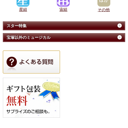
星組
宙組
その他
スター特集
宝塚以外のミュージカル