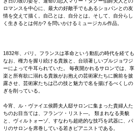
き日の彼の姿を、運命の恋人マリー・ダグー伯爵夫人との
ロマンスを中心に、最大の好敵手でもあるショパンとの友
情を交えて描く。自己とは、自分とは。そして、自分らし
く生きるとは何か? を問いかけるミュージカル作品。
1832年、パリ。フランスは革命という動乱の時代を経ても
なお、権力を握り続ける貴族と、台頭著しいブルジョワジ
ーによって牛耳られていた。 毎夜開かれるサロンでは、享
楽と所有欲に溺れる貴族がお抱えの芸術家たちに腕前を披
露させ、芸術家たちは己の技と魅力で名を揚げるべくしの
ぎを削っている。
今宵、ル・ヴァイエ侯爵夫人邸サロンに集まった貴婦人た
ちのお目当ては、フランツ・リスト―。 類まれなる美貌
と、ヴィルトォーゾ、すなわち超絶的な技巧を武器に、パ
リのサロンを席巻している若きピアニストである。