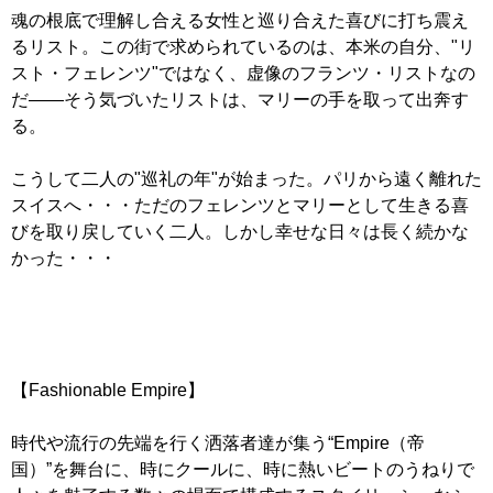
魂の根底で理解し合える女性と巡り合えた喜びに打ち震え
るリスト。この街で求められているのは、本米の自分、"リ
スト・フェレンツ"ではなく、虚像のフランツ・リストなの
だ――そう気づいたリストは、マリーの手を取って出奔す
る。
こうして二人の"巡礼の年"が始まった。パリから遠く離れた
スイスへ・・・ただのフェレンツとマリーとして生きる喜
びを取り戻していく二人。しかし幸せな日々は長く続かな
かった・・・
【Fashionable Empire】
時代や流行の先端を行く洒落者達が集う“Empire（帝
国）”を舞台に、時にクールに、時に熱いビートのうねりで