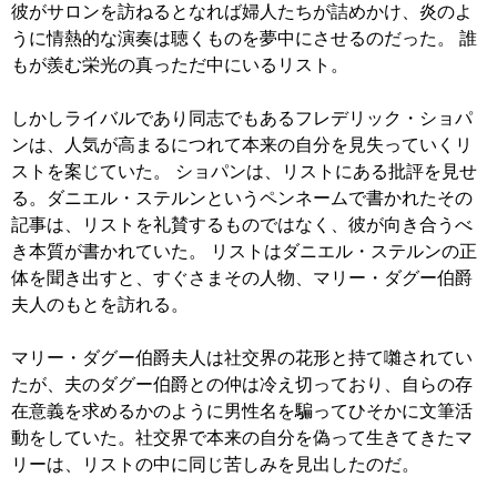
彼がサロンを訪ねるとなれば婦人たちが詰めかけ、炎のよ
うに情熱的な演奏は聴くものを夢中にさせるのだった。 誰
もが羨む栄光の真っただ中にいるリスト。
しかしライバルであり同志でもあるフレデリック・ショパ
ンは、人気が高まるにつれて本来の自分を見失っていくリ
ストを案じていた。 ショパンは、リストにある批評を見せ
る。ダニエル・ステルンというペンネームで書かれたその
記事は、リストを礼賛するものではなく、彼が向き合うべ
き本質が書かれていた。 リストはダニエル・ステルンの正
体を聞き出すと、すぐさまその人物、マリー・ダグー伯爵
夫人のもとを訪れる。
マリー・ダグー伯爵夫人は社交界の花形と持て囃されてい
たが、夫のダグー伯爵との仲は冷え切っており、自らの存
在意義を求めるかのように男性名を騙ってひそかに文筆活
動をしていた。社交界で本来の自分を偽って生きてきたマ
リーは、リストの中に同じ苦しみを見出したのだ。