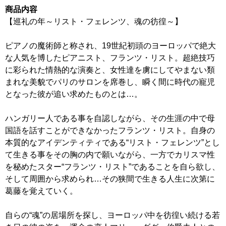
商品内容
【巡礼の年～リスト・フェレンツ、魂の彷徨～】
ピアノの魔術師と称され、19世紀初頭のヨーロッパで絶大
な人気を博したピアニスト、フランツ・リスト。超絶技巧
に彩られた情熱的な演奏と、女性達を虜にしてやまない類
まれな美貌でパリのサロンを席巻し、瞬く間に時代の寵児
となった彼が追い求めたものとは…。
ハンガリー人である事を自認しながら、その生涯の中で母
国語を話すことができなかったフランツ・リスト。自身の
本質的なアイデンティティである“リスト・フェレンツ”とし
て生きる事をその胸の内で願いながら、一方でカリスマ性
を秘めたスター“フランツ・リスト”であることを自ら欲し、
そして周囲から求められ…その狭間で生きる人生に次第に
葛藤を覚えていく。
自らの“魂”の居場所を探し、ヨーロッパ中を彷徨い続ける若