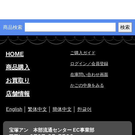
商品検索
ご購入ガイド
HOME
ログイン／会員登録
商品購入
在庫問い合わせ画面
お買取り
かごの中身をみる
店舗情報
English
│
繁体中文
│
簡体中文
│
한글어
宝塚アン 本部流通センター EC事業部