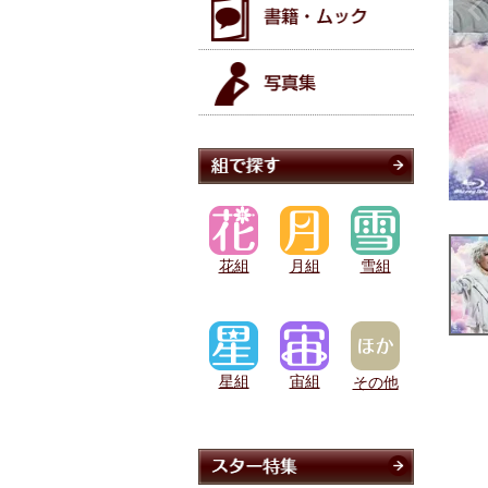
花組
月組
雪組
星組
宙組
その他