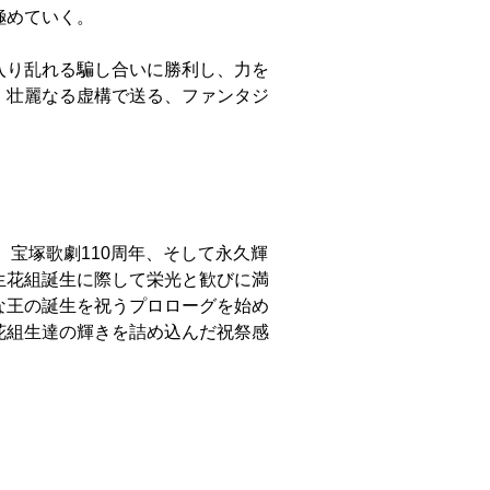
極めていく。
入り乱れる騙し合いに勝利し、力を
。壮麗なる虚構で送る、ファンタジ
葉。宝塚歌劇110周年、そして永久輝
生花組誕生に際して栄光と歓びに満
な王の誕生を祝うプロローグを始め
花組生達の輝きを詰め込んだ祝祭感