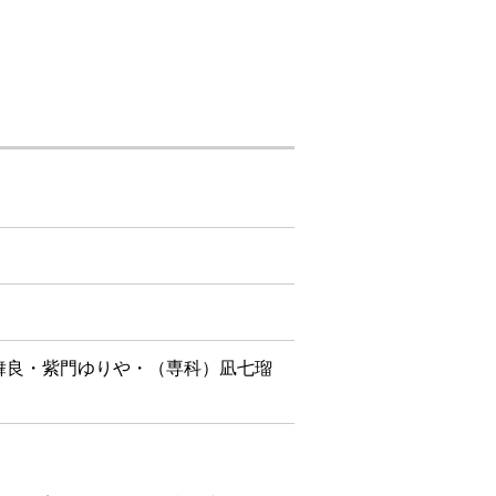
舞良・紫門ゆりや・（専科）凪七瑠