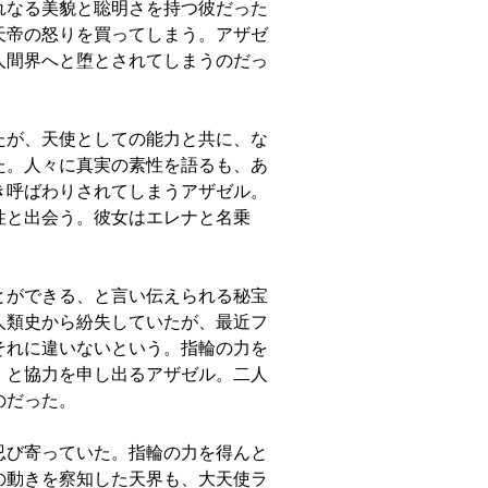
れなる美貌と聡明さを持つ彼だった
天帝の怒りを買ってしまう。アザゼ
人間界へと堕とされてしまうのだっ
たが、天使としての能力と共に、な
た。人々に真実の素性を語るも、あ
き呼ばわりされてしまうアザゼル。
性と出会う。彼女はエレナと名乗
とができる、と言い伝えられる秘宝
人類史から紛失していたが、最近フ
それに違いないという。指輪の力を
、と協力を申し出るアザゼル。二人
のだった。
忍び寄っていた。指輪の力を得んと
の動きを察知した天界も、大天使ラ