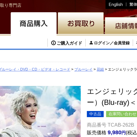
取り専門店
ご購入ガイド
ログイン／会員登録
ブルーレイ・DVD・CD・ビデオ・レコード
ブルーレイ
花組
エンジェリックライ/
エンジェリックラ
ー）(Blu-ray
中古品
在庫問い合わせ
商品番号
TCAB-262B
9,980
販売価格
税込