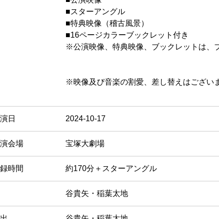
■スターアングル
■特典映像（稽古風景）
■16ページカラーブックレット付き
※公演映像、特典映像、ブックレットは、ブ
※映像及び音楽の割愛、差し替えはござい
演日
2024-10-17
演会場
宝塚大劇場
録時間
約170分＋スターアングル
谷貴矢・稲葉太地
出
谷貴矢・稲葉太地