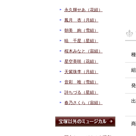
永久輝せあ（花組）
鳳月 杏（月組）
朝美 絢（雪組）
暁 千星（星組）
桜木みなと（宙組）
種
星空美咲（花組）
組
天紫珠李（月組）
音彩 唯（雪組）
発
詩ちづる（星組）
出
春乃さくら（宙組）
商