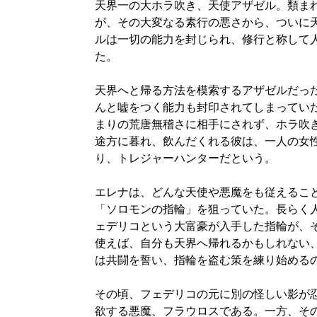
天界一の大ホラ吹き、天使アザゼル。類ま
が、その大変なる素行の悪さから、ついに
ルは一切の能力を封じられ、修行と称して
た。
天界へと帰る方法を模索するアザゼルだっ
んと嘘をつく能力も封印されてしまってい
まりの荒唐無稽さに相手にされず、ホラ吹
途方に暮れ、飲んだくれる彼は、一人の女
り、トレジャーハンターだという。
エレナは、どんな天使や悪魔をも従えるこ
「ソロモンの指輪」を狙っていた。長らく
ェデリコという大富豪が入手した指輪が、
使えば、自分も天界へ帰れるかもしれない
は共闘を誓い、指輪を盗む策を練り始める
その頃、フェデリコの元に別の怪しい影が
欲する悪魔、フラウロスである。一方、そ