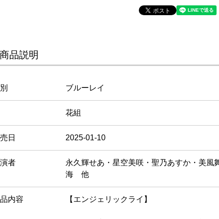
商品説明
別
ブルーレイ
花組
売日
2025-01-10
演者
永久輝せあ・星空美咲・聖乃あすか・美風
海 他
品内容
【エンジェリックライ】