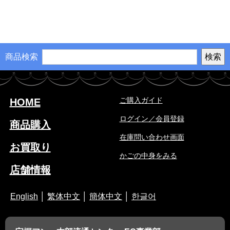
商品検索
ご購入ガイド
HOME
ログイン／会員登録
商品購入
在庫問い合わせ画面
お買取り
かごの中身をみる
店舗情報
English
│
繁体中文
│
簡体中文
│
한글어