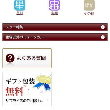
星組
宙組
その他
スター特集
宝塚以外のミュージカル