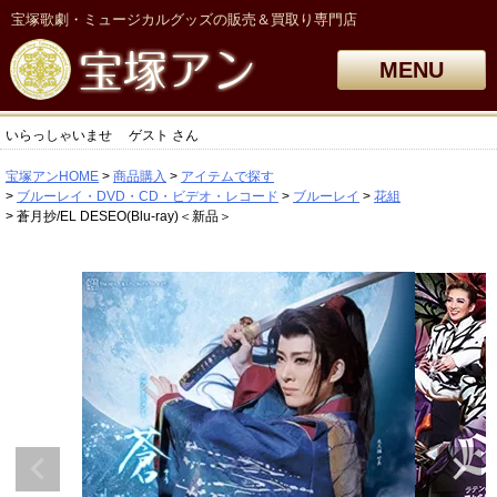
宝塚歌劇・ミュージカルグッズの販売＆買取り専門店
MENU
いらっしゃいませ
ゲスト
さん
宝塚アンHOME
商品購入
アイテムで探す
ブルーレイ・DVD・CD・ビデオ・レコード
ブルーレイ
花組
蒼月抄/EL DESEO(Blu-ray)＜新品＞