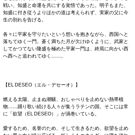
戦い、知盛と命運を共にする覚悟であった。明子もまた、
知盛に付き従うよりほかの道は考えられず、実家の父に今
生の別れを告げる。
各々に平家を守りたいという想いを抱きながら、西国へと
落ちてゆく一門。蒼く満ちた月が欠けゆくように、武家と
してかつてない隆盛を極めた平家一門は、終焉に向かい西
へ西へと追われてゆく……。
【EL DESEO（エル・デセーオ）】
燃える太陽、止まぬ潮騒、おしゃべりを止めない熱帯植
物……踊り歌い続ける人々が集うラテンの国。そこには常
に「欲望（EL DESEO）」が渦巻いている。
愛するため、名誉のため、そして生きるため、欲望を止め