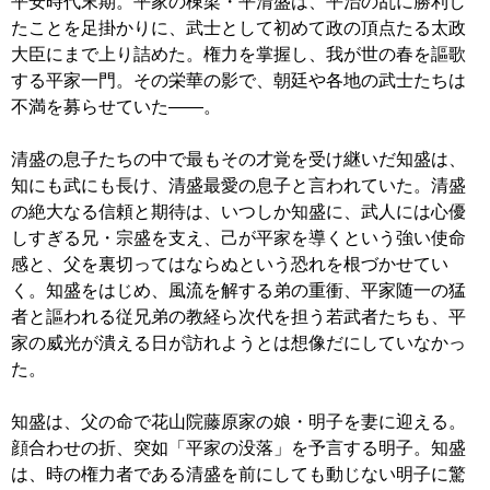
平安時代末期。平家の棟梁・平清盛は、平治の乱に勝利し
たことを足掛かりに、武士として初めて政の頂点たる太政
大臣にまで上り詰めた。権力を掌握し、我が世の春を謳歌
する平家一門。その栄華の影で、朝廷や各地の武士たちは
不満を募らせていた――。
清盛の息子たちの中で最もその才覚を受け継いだ知盛は、
知にも武にも長け、清盛最愛の息子と言われていた。清盛
の絶大なる信頼と期待は、いつしか知盛に、武人には心優
しすぎる兄・宗盛を支え、己が平家を導くという強い使命
感と、父を裏切ってはならぬという恐れを根づかせてい
く。知盛をはじめ、風流を解する弟の重衝、平家随一の猛
者と謳われる従兄弟の教経ら次代を担う若武者たちも、平
家の威光が潰える日が訪れようとは想像だにしていなかっ
た。
知盛は、父の命で花山院藤原家の娘・明子を妻に迎える。
顔合わせの折、突如「平家の没落」を予言する明子。知盛
は、時の権力者である清盛を前にしても動じない明子に驚