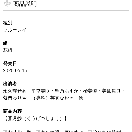
商品説明
種別
ブルーレイ
組
花組
発売日
2026-05-15
出演者
永久輝せあ・星空美咲・聖乃あすか・極美慎・美風舞良・
紫門ゆりや・（専科）英真なおき 他
商品内容
【蒼月抄（そうげつしょう）】