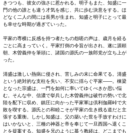
きつつも、彼女の強さに惹かれる。明子もまた、知盛に一
門の他の誰とも違う才気を感じ、共に歩む決意をする。ほ
どなく二人の間には長男が生まれ、知盛と明子にとって最
も幸せな時期が過ぎていった。
平家の専横に反感を持つ者たちの怨嗟の声は、歳月を経る
ごとに高まっていく。平家打倒の令旨が出され、遂に源頼
朝、木曽義仲を筆頭に、諸国の源氏の一族郎党が立ち上が
った。
清盛は激しい熱病に侵され、苦しみの末に命果てる。清盛
という絶対的な支柱を失い、不安に揺らぐ平家――。棟梁
となった宗盛は、一門を如何に率いてゆくべきか思い悩
む。そんな中、信濃で挙兵した木曽義仲は破竹の勢いで北
陸を配下に収め、鎮圧に向かった平家軍は倶利伽羅峠で大
敗を喫する。源氏との和睦こそが平家の生き残る道だと主
張する重衡。しかし知盛は、父の築いた世を手放すわけに
はいかないと、三種の神器と帝を奉じて一旦西国へ退くこ
とを提案する。知盛を兄のように慕う教経は、どこまでも