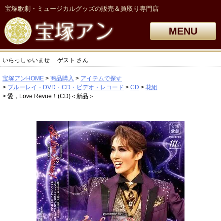
宝塚歌劇・ミュージカルグッズの販売＆買取り専門店
MENU
いらっしゃいませ
ゲスト
さん
宝塚アンHOME
商品購入
アイテムで探す
ブルーレイ・DVD・CD・ビデオ・レコード
CD
花組
愛，Love Revue！(CD)＜新品＞