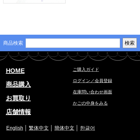
商品検索
ご購入ガイド
HOME
ログイン／会員登録
商品購入
在庫問い合わせ画面
お買取り
かごの中身をみる
店舗情報
English
│
繁体中文
│
簡体中文
│
한글어