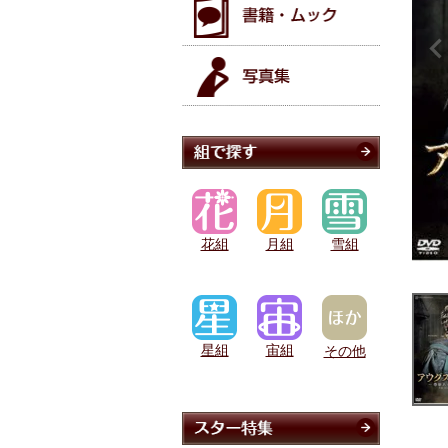
花組
月組
雪組
星組
宙組
その他