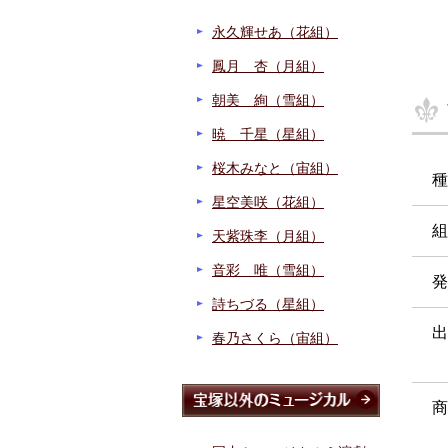
永久輝せあ（花組）
鳳月 杏（月組）
朝美 絢（雪組）
暁 千星（星組）
桜木みなと（宙組）
種
星空美咲（花組）
組
天紫珠李（月組）
音彩 唯（雪組）
発
詩ちづる（星組）
出
春乃さくら（宙組）
商