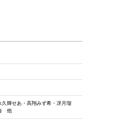
永久輝せあ・高翔みず希・冴月瑠
海 他