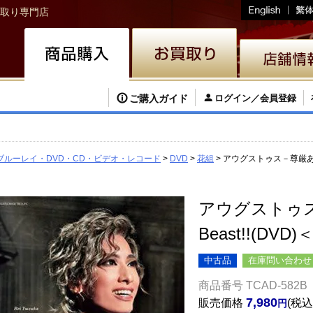
取り専門店
ご購入ガイド
ログイン／会員登録
ブルーレイ・DVD・CD・ビデオ・レコード
DVD
花組
アウグストゥス－尊厳ある者－
アウグストゥス
Beast!!(DV
中古品
在庫問い合わせ
商品番号
TCAD-582B
7,980
販売価格
税込