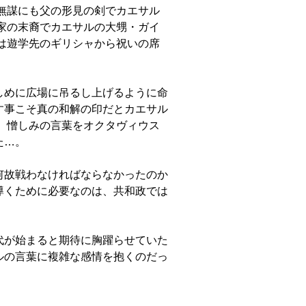
無謀にも父の形見の剣でカエサル
家の末裔でカエサルの大甥・ガイ
は遊学先のギリシャから祝いの席
しめに広場に吊るし上げるように命
す事こそ真の和解の印だとカエサル
、憎しみの言葉をオクタヴィウス
た…。
何故戦わなければならなかったのか
導くために必要なのは、共和政では
代が始まると期待に胸躍らせていた
ルの言葉に複雑な感情を抱くのだっ