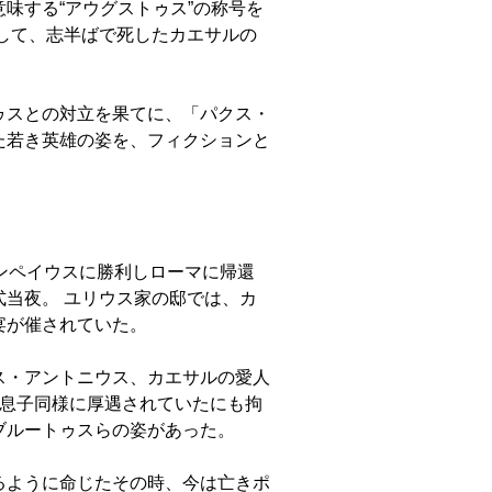
味する“アウグストゥス”の称号を
して、志半ばで死したカエサルの
ゥスとの対立を果てに、「パクス・
た若き英雄の姿を、フィクションと
ンペイウスに勝利しローマに帰還
当夜。 ユリウス家の邸では、カ
宴が催されていた。
ス・アントニウス、カエサルの愛人
は息子同様に厚遇されていたにも拘
ブルートゥスらの姿があった。
るように命じたその時、今は亡きポ