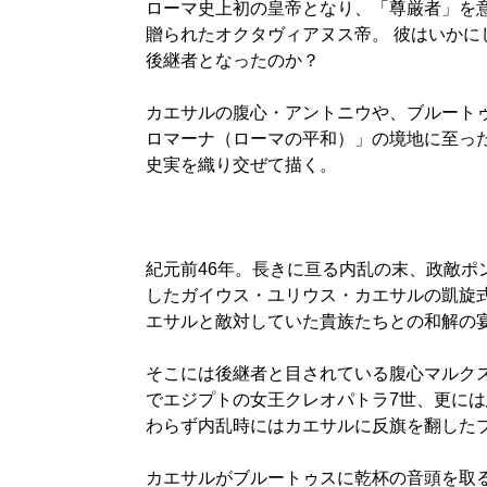
ローマ史上初の皇帝となり、「尊厳者」を意
贈られたオクタヴィアヌス帝。 彼はいかに
後継者となったのか？
カエサルの腹心・アントニウや、ブルート
ロマーナ（ローマの平和）」の境地に至っ
史実を織り交ぜて描く。
紀元前46年。長きに亘る内乱の末、政敵ポ
したガイウス・ユリウス・カエサルの凱旋式
エサルと敵対していた貴族たちとの和解の
そこには後継者と目されている腹心マルク
でエジプトの女王クレオパトラ7世、更に
わらず内乱時にはカエサルに反旗を翻した
カエサルがブルートゥスに乾杯の音頭を取