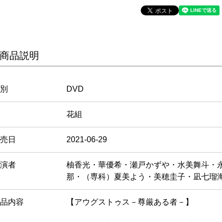
商品説明
別
DVD
花組
売日
2021-06-29
演者
柚香光・華優希・瀬戸かずや・水美舞斗・
那・（専科）夏美よう・美穂圭子・凪七瑠
品内容
【アウグストゥス－尊厳ある者－】