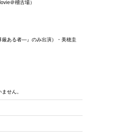
ovie＠稽古場）
尊厳ある者―』のみ出演）・美穂圭
いません。