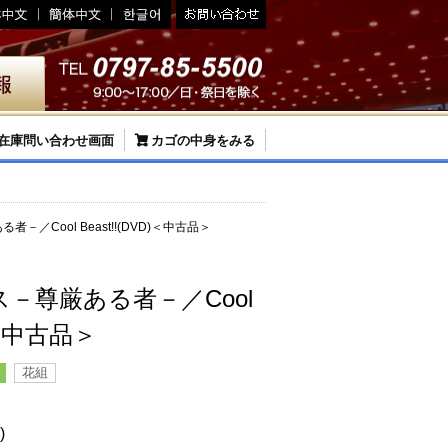
在庫問い合わせ画面
カゴの中身をみる
／Cool Beast!!(DVD)＜中古品＞
－尊厳ある者－／Cool
D)＜中古品＞
花組