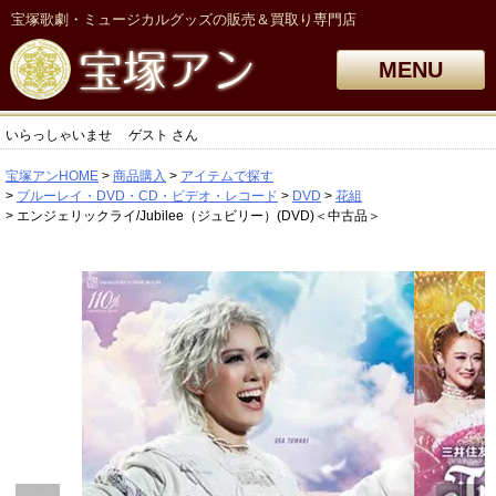
宝塚歌劇・ミュージカルグッズの販売＆買取り専門店
MENU
いらっしゃいませ
ゲスト
さん
宝塚アンHOME
商品購入
アイテムで探す
ブルーレイ・DVD・CD・ビデオ・レコード
DVD
花組
エンジェリックライ/Jubilee（ジュビリー）(DVD)＜中古品＞