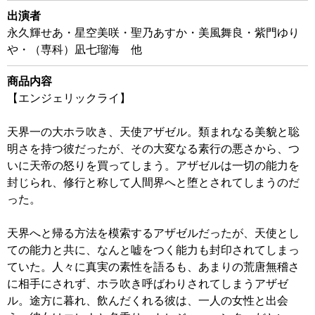
出演者
永久輝せあ・星空美咲・聖乃あすか・美風舞良・紫門ゆり
や・（専科）凪七瑠海 他
商品内容
【エンジェリックライ】
天界一の大ホラ吹き、天使アザゼル。類まれなる美貌と聡
明さを持つ彼だったが、その大変なる素行の悪さから、つ
いに天帝の怒りを買ってしまう。アザゼルは一切の能力を
封じられ、修行と称して人間界へと堕とされてしまうのだ
った。
天界へと帰る方法を模索するアザゼルだったが、天使とし
ての能力と共に、なんと嘘をつく能力も封印されてしまっ
ていた。人々に真実の素性を語るも、あまりの荒唐無稽さ
に相手にされず、ホラ吹き呼ばわりされてしまうアザゼ
ル。途方に暮れ、飲んだくれる彼は、一人の女性と出会