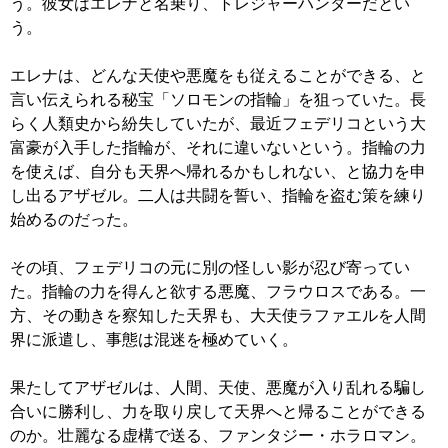
う。彼女はエレナと名乗り、トレジャーハンターだとい
う。
エレナは、どんな天使や悪魔をも従えることができる、と
言い伝えられる秘宝「ソロモンの指輪」を狙っていた。長
らく人類史から紛失していたが、最近フェデリコという大
富豪が入手した指輪が、それに違いないという。指輪の力
を使えば、自分も天界へ帰れるかもしれない、と協力を申
し出るアザゼル。二人は共闘を誓い、指輪を盗む策を練り
始めるのだった。
その頃、フェデリコの元に別の怪しい影が忍び寄ってい
た。指輪の力を得んと欲する悪魔、フラウロスである。一
方、その動きを察知した天界も、大天使ラファエルを人間
界に派遣し、事態は混迷を極めていく。
果たしてアザゼルは、人間、天使、悪魔が入り乱れる騙し
合いに勝利し、力を取り戻して天界へと帰ることができる
のか。壮麗なる虚構で送る、ファンタジー・ホラロマン。