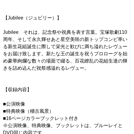
【Jubilee（ジュビリー）】
Jubilee それは、記念祭や祝典を表す言葉。宝塚歌劇110
周年、そして永久輝せあと星空美咲の新トップコンビ率い
る新生花組誕生に際して栄光と歓びに満ち溢れたレヴュー
をお届け致します。新たな王の誕生を祝うプロローグを始
め豪華絢爛な数々の場面で綴る、百花繚乱の花組生達の輝
きを詰め込んだ祝祭感溢れるレヴュー。
【収録内容】
■公演映像
■特典映像（稽古風景）
■16ページカラーブックレット付き
※公演映像、特典映像、ブックレットは、ブルーレイと
DVD同じ内容です。