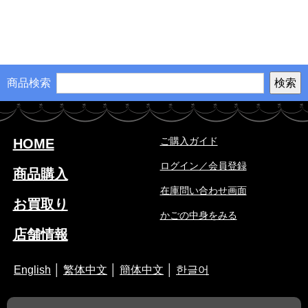
商品検索
ご購入ガイド
HOME
ログイン／会員登録
商品購入
在庫問い合わせ画面
お買取り
かごの中身をみる
店舗情報
English
│
繁体中文
│
簡体中文
│
한글어