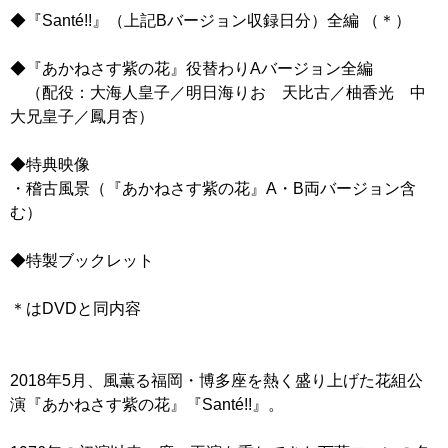
◆『Santé!!』（上記Bバージョン収録日分）全編 （＊）
◆『あかねさす紫の花』役替わりAバージョン全編
（配役：大海人皇子／明日海りお 天比古／柚香光 中
大兄皇子／鳳月杏）
◆特典映像
・稽古風景（『あかねさす紫の花』A・B両バージョン含
む）
◆特製ブックレット
＊はDVDと同内容
2018年5月、風薫る福岡・博多座を熱く盛り上げた花組公
演『あかねさす紫の花』『Santé!!』。