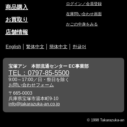
ログイン／会員登録
商品購入
在庫問い合わせ画面
お買取り
かごの中身をみる
店舗情報
English
│
繁体中文
│
簡体中文
│
한글어
宝塚アン 本部流通センター EC事業部
TEL：0797-85-5500
9:00～17:00／日・祭日を除く
お問い合わせフォーム
〒665-0003
兵庫県宝塚市湯本町9-10
info@takarazuka-an.co.jp
© 1998 Takarazuka-an