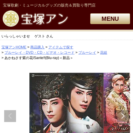
宝塚歌劇・ミュージカルグッズの販売＆買取り専門店
MENU
いらっしゃいませ
ゲスト
さん
宝塚アンHOME
商品購入
アイテムで探す
ブルーレイ・DVD・CD・ビデオ・レコード
ブルーレイ
花組
あかねさす紫の花/Sante!!(Blu-ray)＜新品＞