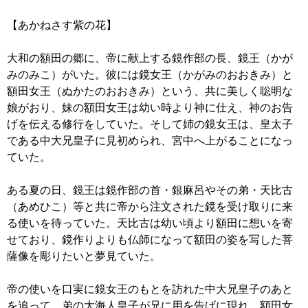
【あかねさす紫の花】
大和の額田の郷に、帝に献上する鏡作部の長、鏡王（かが
みのみこ）がいた。彼には鏡女王（かがみのおおきみ）と
額田女王（ぬかたのおおきみ）という、共に美しく聡明な
娘がおり、妹の額田女王は幼い時より神に仕え、神のお告
げを伝える修行をしていた。そして姉の鏡女王は、皇太子
である中大兄皇子に見初められ、宮中へ上がることになっ
ていた。
ある夏の日、鏡王は鏡作部の首・銀麻呂やその弟・天比古
（あめひこ）等と共に帝から注文された鏡を受け取りに来
る使いを待っていた。天比古は幼い頃より額田に想いを寄
せており、鏡作りよりも仏師になって額田の姿を写した菩
薩像を彫りたいと夢見ていた。
帝の使いを口実に鏡女王のもとを訪れた中大兄皇子のあと
を追って、弟の大海人皇子が兄に用を告げに現れ、額田女