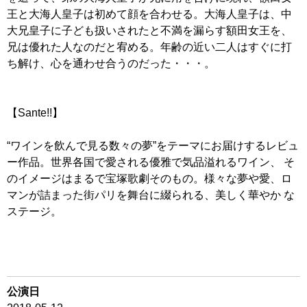
王と大海人皇子は初めて顔を合わせる。大海人皇子は、中
大兄皇子に子ども扱いされたと不満を漏らす額田女王を、
兄は優れた人なのだと宥める。年齢の近い二人はすぐに打
ち解け、心を通わせ合うのだった・・・。
【Sante!!】
“ワインを飲んで見る数々の夢”をテーマにお届けするレビュ
ー作品。世界各国で愛される優雅で気品溢れるワイン、 そ
のイメージはまるで宝塚歌劇そのもの。様々な夢や愛、ロ
マンが詰まった街パリを舞台に綴られる、美しく華やか な
ステージ。
公演日