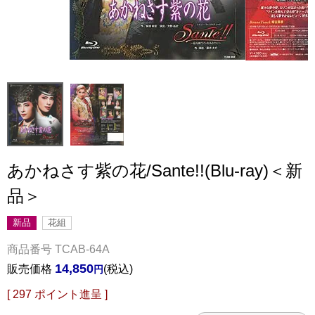
あかねさす紫の花/Sante!!(Blu-ray)＜新
品＞
新品
花組
商品番号
TCAB-64A
14,850
販売価格
税込
[
297
ポイント進呈 ]