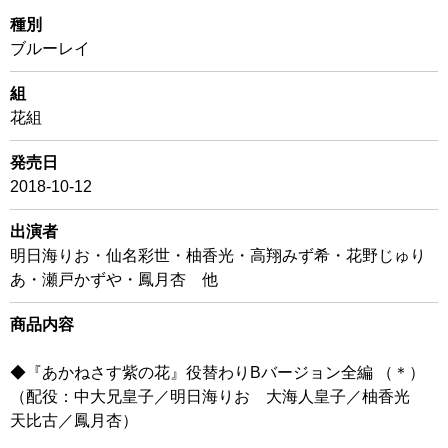
種別
ブルーレイ
組
花組
発売日
2018-10-12
出演者
明日海りお・仙名彩世・柚香光・高翔みず希・花野じゅり
あ・瀬戸かずや・鳳月杏 他
商品内容
◆『あかねさす紫の花』役替わりBバージョン全編 （＊）
（配役：中大兄皇子／明日海りお 大海人皇子／柚香光
天比古／鳳月杏）