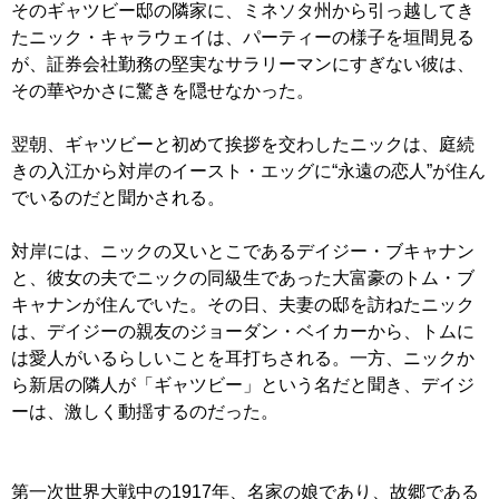
そのギャツビー邸の隣家に、ミネソタ州から引っ越してき
たニック・キャラウェイは、パーティーの様子を垣間見る
が、証券会社勤務の堅実なサラリーマンにすぎない彼は、
その華やかさに驚きを隠せなかった。
翌朝、ギャツビーと初めて挨拶を交わしたニックは、庭続
きの入江から対岸のイースト・エッグに“永遠の恋人”が住ん
でいるのだと聞かされる。
対岸には、ニックの又いとこであるデイジー・ブキャナン
と、彼女の夫でニックの同級生であった大富豪のトム・ブ
キャナンが住んでいた。その日、夫妻の邸を訪ねたニック
は、デイジーの親友のジョーダン・ベイカーから、トムに
は愛人がいるらしいことを耳打ちされる。一方、ニックか
ら新居の隣人が「ギャツビー」という名だと聞き、デイジ
ーは、激しく動揺するのだった。
第一次世界大戦中の1917年、名家の娘であり、故郷である