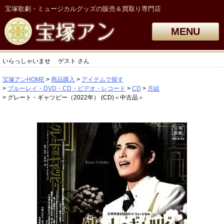
宝塚歌劇・ミュージカルグッズの販売＆買取り専門店
MENU
いらっしゃいませ
ゲスト
さん
宝塚アンHOME
商品購入
アイテムで探す
ブルーレイ・DVD・CD・ビデオ・レコード
CD
月組
グレート・ギャツビー（2022年） (CD)＜中古品＞