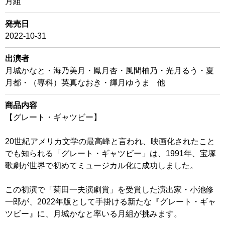
月組
発売日
2022-10-31
出演者
月城かなと・海乃美月・鳳月杏・風間柚乃・光月るう・夏
月都・（専科）英真なおき・輝月ゆうま 他
商品内容
【グレート・ギャツビー】
20世紀アメリカ文学の最高峰と言われ、映画化されたこと
でも知られる「グレート・ギャツビー」は、1991年、宝塚
歌劇が世界で初めてミュージカル化に成功しました。
この初演で「菊田一夫演劇賞」を受賞した演出家・小池修
一郎が、2022年版として手掛ける新たな『グレート・ギャ
ツビー』に、月城かなと率いる月組が挑みます。