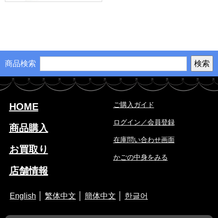
商品検索
ご購入ガイド
HOME
ログイン／会員登録
商品購入
在庫問い合わせ画面
お買取り
かごの中身をみる
店舗情報
English
│
繁体中文
│
簡体中文
│
한글어