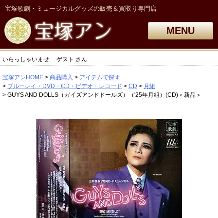
宝塚歌劇・ミュージカルグッズの販売＆買取り専門店
MENU
いらっしゃいませ
ゲスト
さん
宝塚アンHOME
商品購入
アイテムで探す
ブルーレイ・DVD・CD・ビデオ・レコード
CD
月組
GUYS AND DOLLS（ガイズアンドドールズ）（'25年月組）(CD)＜新品＞