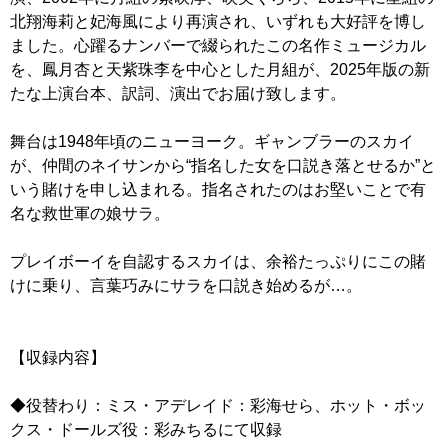
北翔海莉と妃海風により再演され、いずれも大好評を博し
ました。心躍るナンバーで綴られたこの名作ミュージカル
を、鳳月杏と天紫珠李を中心とした月組が、2025年版の新
たな上演台本、訳詞、演出でお届け致します。
舞台は1948年頃のニューヨーク。ギャンブラーのスカイ
が、仲間のネイサンから“指名した女を口説き落とせるか”と
いう賭けを申し込まれる。指名されたのはお堅いことで有
名な救世軍の娘サラ。
プレイボーイを自認するスカイは、余裕たっぷりにこの賭
けに乗り、言葉巧みにサラを口説き始めるが…。
【収録内容】
◆役替わり：ミス・アデレイド：彩海せら、ホット・ボッ
クス・ドールズ役：彩みちるにて収録