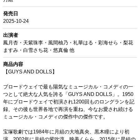
発売日
2025-10-24
出演者
鳳月杏・天紫珠李・風間柚乃・礼華はる・彩海せら・梨花
ますみ・白雪さち花・悠真倫 他
商品内容
【GUYS AND DOLLS】
ブロードウェイで最も陽気なミュージカル・コメディの一
つとして絶大な人気を誇る「GUYS AND DOLLS」。1950
年にブロードウェイで初演され1200回ものロングランを記
録、その後も世界各地で再演を重ね、今なお愛され続ける
ミュージカル・コメディの傑作中の傑作です。
宝塚歌劇では1984年に月組の大地真央、黒木瞳により初
演、2002年に月組の紫吹淳、映美くらら、2015年に星組の