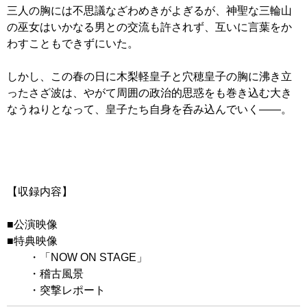
三人の胸には不思議なざわめきがよぎるが、神聖な三輪山
の巫女はいかなる男との交流も許されず、互いに言葉をか
わすこともできずにいた。
しかし、この春の日に木梨軽皇子と穴穂皇子の胸に沸き立
ったさざ波は、やがて周囲の政治的思惑をも巻き込む大き
なうねりとなって、皇子たち自身を呑み込んでいく――。
【収録内容】
■公演映像
■特典映像
・「NOW ON STAGE」
・稽古風景
・突撃レポート