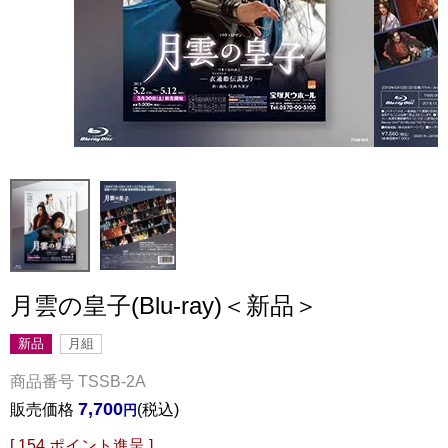
月雲の皇子(Blu-ray)＜新品＞
新品
月組
商品番号
TSSB-2A
7,700
販売価格
税込
[
154
ポイント進呈 ]