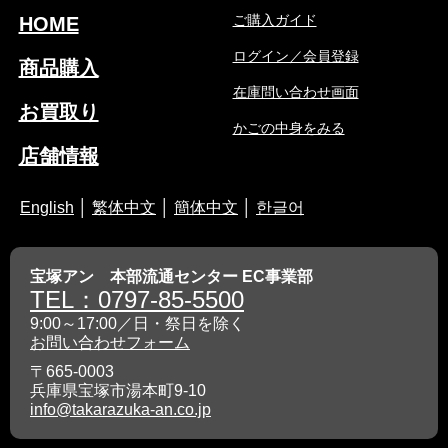
ご購入ガイド
HOME
ログイン／会員登録
商品購入
在庫問い合わせ画面
お買取り
かごの中身をみる
店舗情報
English
│
繁体中文
│
簡体中文
│
한글어
宝塚アン 本部流通センター EC事業部
TEL：0797-85-5500
9:00～17:00／日・祭日を除く
お問い合わせフォーム
〒665-0003
兵庫県宝塚市湯本町9-10
info@takarazuka-an.co.jp