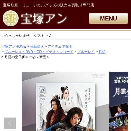
宝塚歌劇・ミュージカルグッズの販売＆買取り専門店
MENU
いらっしゃいませ
ゲスト
さん
宝塚アンHOME
商品購入
アイテムで探す
ブルーレイ・DVD・CD・ビデオ・レコード
ブルーレイ
月組
月雲の皇子(Blu-ray)＜新品＞