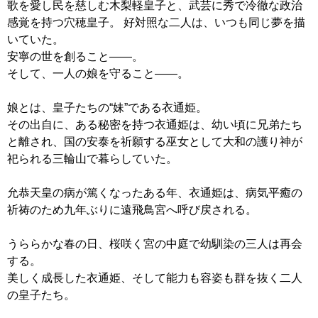
歌を愛し民を慈しむ木梨軽皇子と、武芸に秀で冷徹な政治
感覚を持つ穴穂皇子。 好対照な二人は、いつも同じ夢を描
いていた。
安寧の世を創ること――。
そして、一人の娘を守ること――。
娘とは、皇子たちの“妹”である衣通姫。
その出自に、ある秘密を持つ衣通姫は、幼い頃に兄弟たち
と離され、国の安泰を祈願する巫女として大和の護り神が
祀られる三輪山で暮らしていた。
允恭天皇の病が篤くなったある年、衣通姫は、病気平癒の
祈祷のため九年ぶりに遠飛鳥宮へ呼び戻される。
うららかな春の日、桜咲く宮の中庭で幼馴染の三人は再会
する。
美しく成長した衣通姫、そして能力も容姿も群を抜く二人
の皇子たち。