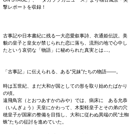
撃レポートを収録！
古事記や日本書紀に残る一大恋愛叙事詩、衣通姫伝説。美
貌の皇子と皇女が禁じられた恋に落ち、流刑の地で心中し
たという哀切な「物語」に秘められた真実とは…。
「古事記」に伝えられる、ある“兄妹”たちの物語――。
時は五世紀、まだ大和が国としての形を取り始めたばかり
の頃。
遠飛鳥宮（とおつあすかのみや）では、病床に ある允恭
（いんぎょう）天皇にかわって、木梨軽皇子とその弟の穴
穂皇子が国家の整備を目指し、大和に従わぬ異端の民“土蜘
蛛”たちの征討を進めていた。