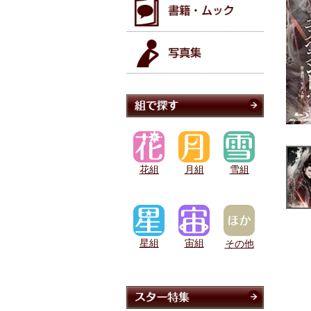
花組
月組
雪組
星組
宙組
その他