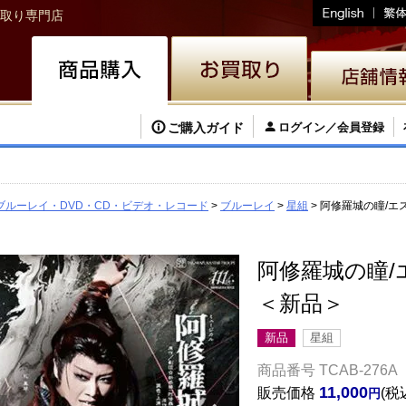
取り専門店
ご購入ガイド
ログイン／会員登録
ブルーレイ・DVD・CD・ビデオ・レコード
ブルーレイ
星組
阿修羅城の瞳/エスペ
阿修羅城の瞳/エス
＜新品＞
新品
星組
商品番号
TCAB-276A
11,000
販売価格
税