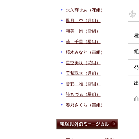
永久輝せあ（花組）
鳳月 杏（月組）
朝美 絢（雪組）
種
暁 千星（星組）
組
桜木みなと（宙組）
星空美咲（花組）
発
天紫珠李（月組）
出
音彩 唯（雪組）
詩ちづる（星組）
商
春乃さくら（宙組）