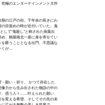
、究極のエンターテインメント大作
政期の江戸の街。千年余の長きにわ
羅の目覚めの時が近付いていた。鬼
として“鬼殺し”と称された病葉出
辞め、鶴屋南北一座に身を寄せてい
きを匿うこととなる出門。不思議な
いくが…
・願い・祈り。 かつて存在した
想像力から生み出された物語の中の
り、惑う人々……叶えられた願い、
姿を変える希望、そしてその先の未
上に広がる無数の美しき世界で、