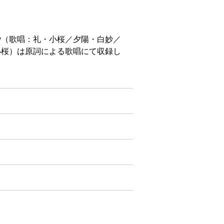
Low（歌唱：礼・小桜／夕陽・白妙／
礼・小桜）は原詞による歌唱にて収録し