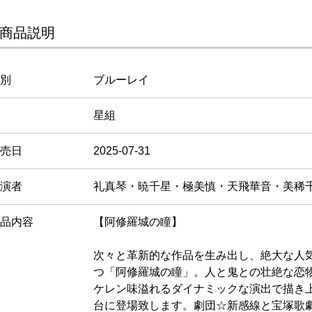
商品説明
別
ブルーレイ
星組
売日
2025-07-31
演者
礼真琴・暁千星・極美慎・天飛華音・美稀
品内容
【阿修羅城の瞳】
次々と革新的な作品を生み出し、絶大な人
つ「阿修羅城の瞳」。人と鬼との壮絶な恋
ケレン味溢れるダイナミックな演出で描き
台に登場致します。劇団☆新感線と宝塚歌