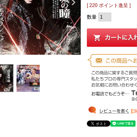
[
220
ポイント進呈 ]