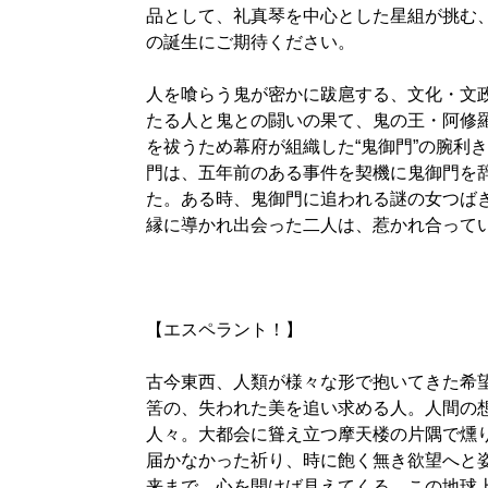
品として、礼真琴を中心とした星組が挑む
の誕生にご期待ください。
人を喰らう鬼が密かに跋扈する、文化・文
たる人と鬼との闘いの果て、鬼の王・阿修
を祓うため幕府が組織した“鬼御門”の腕利き
門は、五年前のある事件を契機に鬼御門を
た。ある時、鬼御門に追われる謎の女つば
縁に導かれ出会った二人は、惹かれ合って
【エスペラント！】
古今東西、人類が様々な形で抱いてきた希望
筈の、失われた美を追い求める人。人間の
人々。大都会に聳え立つ摩天楼の片隅で燻
届かなかった祈り、時に飽く無き欲望へと
来まで。心を開けば見えてくる、この地球