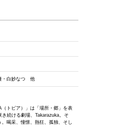
種・白妙なつ 他
IA（トピア）」は「場所・郷」を表
咲き続ける劇場、Takarazuka。そ
う。喝采、憧憬、熱狂、孤独、そし