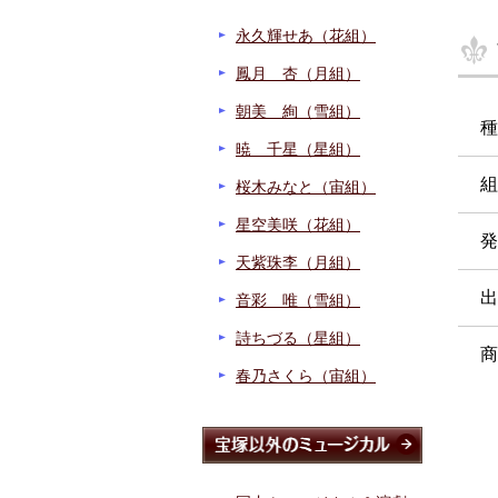
永久輝せあ（花組）
鳳月 杏（月組）
朝美 絢（雪組）
種
暁 千星（星組）
組
桜木みなと（宙組）
星空美咲（花組）
発
天紫珠李（月組）
出
音彩 唯（雪組）
詩ちづる（星組）
商
春乃さくら（宙組）