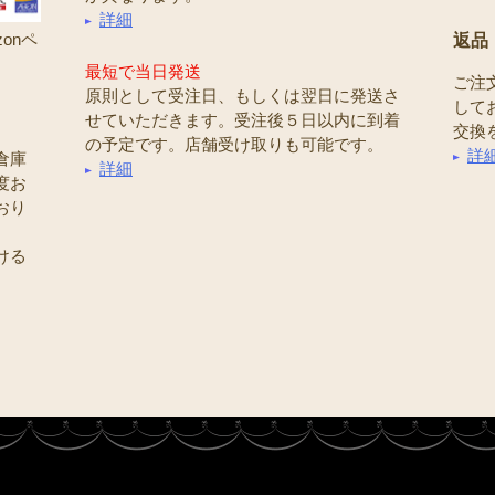
詳細
onペ
返品
最短で当日発送
ご注
原則として受注日、もしくは翌日に発送さ
して
せていただきます。受注後５日以内に到着
交換
の予定です。店舗受け取りも可能です。
詳
倉庫
詳細
度お
おり
ける