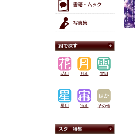
花組
月組
雪組
星組
宙組
その他