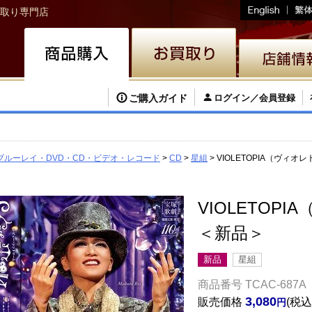
取り専門店
ご購入ガイド
ログイン／会員登録
ブルーレイ・DVD・CD・ビデオ・レコード
CD
星組
VIOLETOPIA（ヴィオレ
VIOLETOPI
＜新品＞
新品
星組
商品番号
TCAC-687A
3,080
販売価格
税込