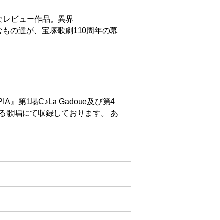
なレビュー作品。異界
棲むもの達が、宝塚歌劇110周年の幕
』第1場C♪La Gadoue及び第4
sは原詞による歌唱にて収録しております。 あ