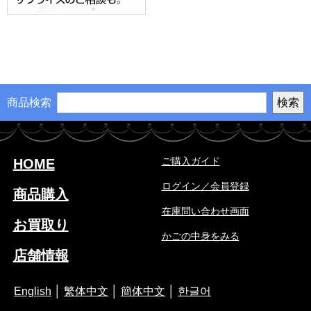
商品検索
ご購入ガイド
HOME
ログイン／会員登録
商品購入
在庫問い合わせ画面
お買取り
かごの中身をみる
店舗情報
English
│
繁体中文
│
簡体中文
│
한글어