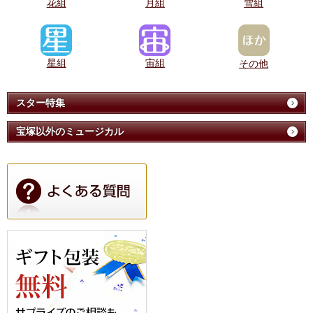
花組
月組
雪組
星組
宙組
その他
スター特集
宝塚以外のミュージカル