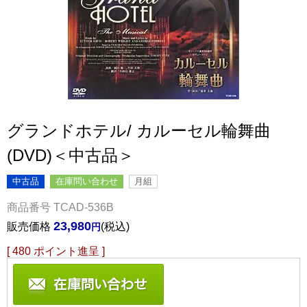
グランドホテル/ カルーセル輪舞曲
(DVD)＜中古品＞
中古品
在庫問い合わせ
月組
商品番号
TCAD-536B
23,980
販売価格
税込
[
480
ポイント進呈 ]