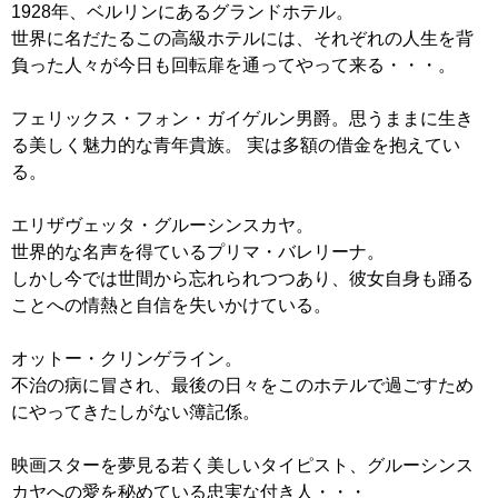
1928年、ベルリンにあるグランドホテル。
世界に名だたるこの高級ホテルには、それぞれの人生を背
負った人々が今日も回転扉を通ってやって来る・・・。
フェリックス・フォン・ガイゲルン男爵。思うままに生き
る美しく魅力的な青年貴族。 実は多額の借金を抱えてい
る。
エリザヴェッタ・グルーシンスカヤ。
世界的な名声を得ているプリマ・バレリーナ。
しかし今では世間から忘れられつつあり、彼女自身も踊る
ことへの情熱と自信を失いかけている。
オットー・クリンゲライン。
不治の病に冒され、最後の日々をこのホテルで過ごすため
にやってきたしがない簿記係。
映画スターを夢見る若く美しいタイピスト、グルーシンス
カヤへの愛を秘めている忠実な付き人・・・