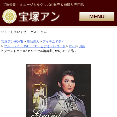
宝塚歌劇・ミュージカルグッズの販売＆買取り専門店
MENU
いらっしゃいませ
ゲスト
さん
宝塚アンHOME
商品購入
アイテムで探す
ブルーレイ・DVD・CD・ビデオ・レコード
DVD
月組
グランドホテル/ カルーセル輪舞曲(DVD)＜中古品＞