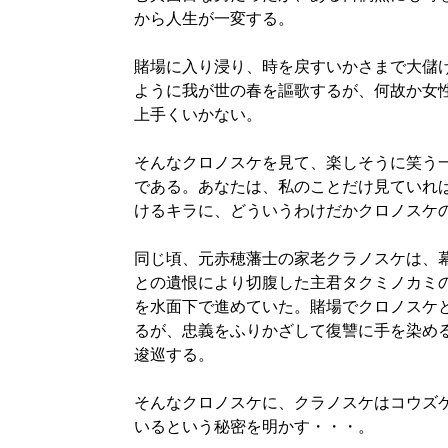
から人生が一変する。
賭場に入り浸り、時を戻すいかさまで大儲
ように我が世の春を謳歌するが、何故か女
上手くいかない。
そんなクロノスケを見て、楽しそうに笑う
である。あなたは、私のことだけ見ていれ
けるキラに、どういうわけだかクロノスケ
同じ頃、元赤穂藩士の家老クラノスケは、
との遺恨により切腹した主君タクミノカミ
を水面下で進めていた。賭場でクロノスケ
るが、忠義をふりかざして復讐に手を染め
逡巡する。
そんなクロノスケに、クラノスケはコウズ
いるという秘密を明かす・・・。