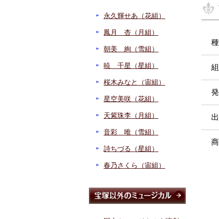
永久輝せあ（花組）
鳳月 杏（月組）
種
朝美 絢（雪組）
暁 千星（星組）
組
桜木みなと（宙組）
発
星空美咲（花組）
天紫珠李（月組）
出
音彩 唯（雪組）
商
詩ちづる（星組）
春乃さくら（宙組）