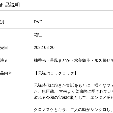
商品説明
別
DVD
花組
売日
2022-03-20
演者
柚香光・星風まどか・水美舞斗・永久輝せ
品内容
【元禄バロックロック】
元禄時代に起きた実話をもとに、様々なフ
た、忠臣蔵。 古来より普遍的に愛されてい
溢れる令和の宝塚歌劇として、エンタメ感
クロノスケとキラ、二人の時がシンクロし