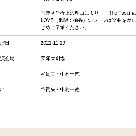
音楽著作権上の理由により、『The Fascinati
LOVE（歌唱：柚香）のシーンは楽曲を差
じめご了承ください。
演日
2021-11-19
演会場
宝塚大劇場
谷貴矢・中村一徳
出
谷貴矢・中村一徳