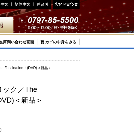
在庫問い合わせ画面
カゴの中身をみる
ascination！(DVD)＜新品＞
ック／The
！(DVD)＜新品＞