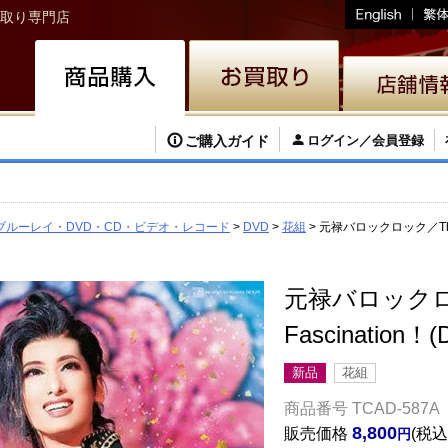
取り専門店
ご購入ガイド
ログイン／会員登録
ブルーレイ・DVD・CD・ビデオ・レコード
DVD
花組
元禄バロックロック／The F
元禄バロックロ
Fascination
新品
花組
商品番号
TCAD-587A
8,800
販売価格
税込