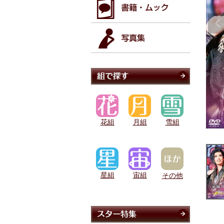
花組
月組
雪組
星組
宙組
その他