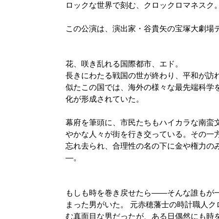
ロックな世界で刻む、クロックロマネスク
この公演は、演出家・谷貴矢の宝塚大劇場
花、咲き乱れる国際都市、エド。
長きにわたる戦国の世が終わり、平和が訪
似たこの国では、海外の様々な最先端科学
化が形成されていた。
幕府を筆頭に、市民たちもハイカラな南蛮
やかな人々が街を行き交っている。その一
忘れ去られ、合理性の名の下に金や権力の
―。
もしも時を巻き戻せたら――そんな誰もが
まった男がいた。 元赤穂藩士の時計職人ク
む真面目な男だったが、ある日偶然にも時