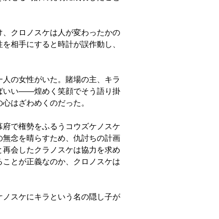
け、クロノスケは人が変わったかの
性を相手にすると時計が誤作動し、
一人の女性がいた。賭場の主、キラ
ばいい――煌めく笑顔でそう語り掛
の心はざわめくのだった。
幕府で権勢をふるうコウズケノスケ
の無念を晴らすため、仇討ちの計画
と再会したクラノスケは協力を求め
ることが正義なのか、クロノスケは
ケノスケにキラという名の隠し子が