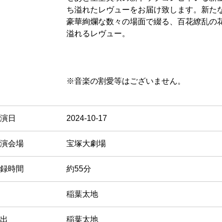
ち溢れたレヴューをお届け致します。新た
豪華絢爛な数々の場面で綴る、百花繚乱の
溢れるレヴュー。
※音楽の割愛等はございません。
演日
2024-10-17
演会場
宝塚大劇場
録時間
約55分
稲葉太地
出
稲葉太地