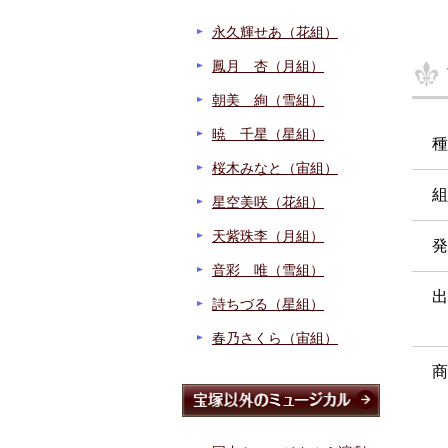
永久輝せあ（花組）
鳳月 杏（月組）
朝美 絢（雪組）
暁 千星（星組）
種
桜木みなと（宙組）
組
星空美咲（花組）
天紫珠李（月組）
発
音彩 唯（雪組）
出
詩ちづる（星組）
春乃さくら（宙組）
商