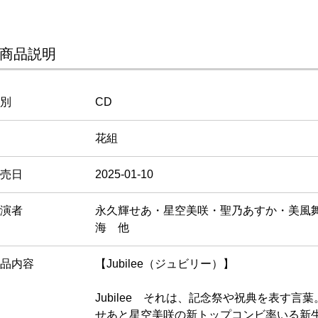
商品説明
別
CD
花組
売日
2025-01-10
演者
永久輝せあ・星空美咲・聖乃あすか・美風
海 他
品内容
【Jubilee（ジュビリー）】
Jubilee それは、記念祭や祝典を表す言
せあと星空美咲の新トップコンビ率いる新