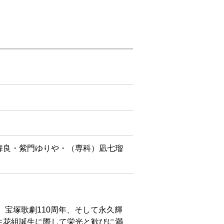
舞良・紫門ゆりや・（専科）凪七瑠
葉。宝塚歌劇110周年、そして永久輝
生花組誕生に際して栄光と歓びに満