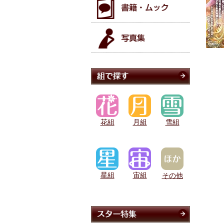
花組
月組
雪組
星組
宙組
その他