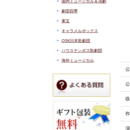
国内ミュージカル＆演劇
劇団四季
東宝
キャラメルボックス
OSK日本歌劇団
ハウステンボス歌劇団
海外ミュージカル
公
公
収
作
演