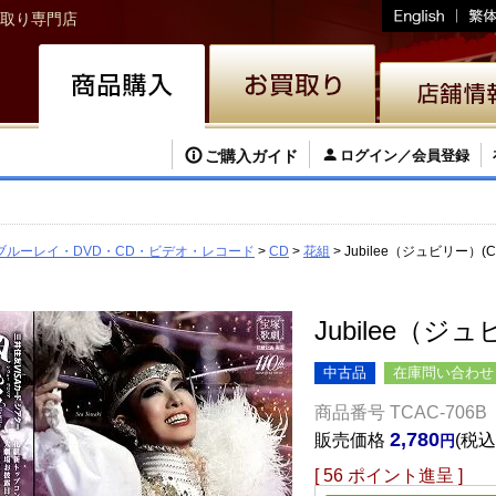
取り専門店
ご購入ガイド
ログイン／会員登録
ブルーレイ・DVD・CD・ビデオ・レコード
CD
花組
Jubilee（ジュビリー）(
Jubilee（ジ
中古品
在庫問い合わせ
商品番号
TCAC-706B
2,780
販売価格
税込
[
56
ポイント進呈 ]