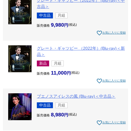
グレート・ギャツビー（2022年） (Blu-ray)＜中
古品＞
中古品
月組
9,980
税込
販売価格
お気に入りに登録
グレート・ギャツビー （2022年）(Blu-ray)＜新
品＞
新品
月組
11,000
税込
販売価格
お気に入りに登録
ブエノスアイレスの風 (Blu-ray)＜中古品＞
中古品
月組
8,980
税込
販売価格
お気に入りに登録