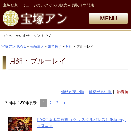
宝塚歌劇・ミュージカルグッズの販売＆買取り専門店
MENU
いらっしゃいませ
ゲスト
さん
宝塚アンHOME
商品購入
組で探す
月組
ブルーレイ
月組：ブルーレイ
価格が安い順
価格が高い順
新着順
1
2
3
121
件中
1
-
50
件表示
RYOFU/水晶宮殿（クリスタルパレス）(Blu-ray)
＜新品＞