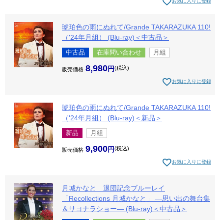
お気に入りに登録
琥珀色の雨にぬれて/Grande TAKARAZUKA 110!
（'24年月組） (Blu-ray)＜中古品＞
中古品
在庫問い合わせ
月組
8,980
税込
販売価格
お気に入りに登録
琥珀色の雨にぬれて/Grande TAKARAZUKA 110!
（'24年月組） (Blu-ray)＜新品＞
新品
月組
9,900
税込
販売価格
お気に入りに登録
月城かなと 退団記念ブルーレイ
「Recollections 月城かなと」 ―思い出の舞台集
＆サヨナラショー― (Blu-ray)＜中古品＞