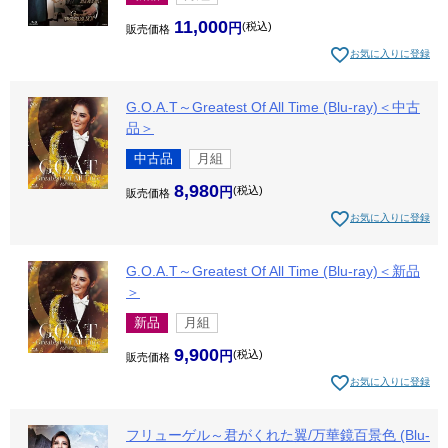
11,000
税込
販売価格
お気に入りに登録
G.O.A.T～Greatest Of All Time (Blu-ray)＜中古
品＞
中古品
月組
8,980
税込
販売価格
お気に入りに登録
G.O.A.T～Greatest Of All Time (Blu-ray)＜新品
＞
新品
月組
9,900
税込
販売価格
お気に入りに登録
フリューゲル～君がくれた翼/万華鏡百景色 (Blu-