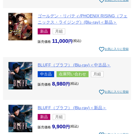
ゴールデン・リバティ/PHOENIX RISING（フェ
ニックス・ライジング）(Blu-ray)＜新品＞
新品
月組
11,000
税込
販売価格
お気に入りに登録
BLUFF（ブラフ） (Blu-ray)＜中古品＞
中古品
在庫問い合わせ
月組
8,980
税込
販売価格
お気に入りに登録
BLUFF（ブラフ） (Blu-ray)＜新品＞
新品
月組
9,900
税込
販売価格