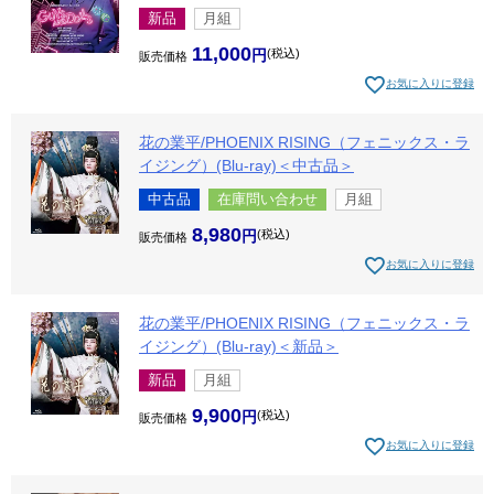
新品
月組
11,000
税込
販売価格
お気に入りに登録
花の業平/PHOENIX RISING（フェニックス・ラ
イジング）(Blu-ray)＜中古品＞
中古品
在庫問い合わせ
月組
8,980
税込
販売価格
お気に入りに登録
花の業平/PHOENIX RISING（フェニックス・ラ
イジング）(Blu-ray)＜新品＞
新品
月組
9,900
税込
販売価格
お気に入りに登録