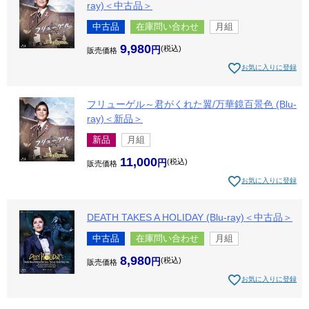
ray)＜中古品＞
中古品
在庫問い合わせ
月組
9,980
税込
販売価格
お気に入りに登録
フリューゲル～君がくれた翼/万華鏡百景色 (Blu-
ray)＜新品＞
新品
月組
11,000
税込
販売価格
お気に入りに登録
DEATH TAKES A HOLIDAY (Blu-ray)＜中古品＞
中古品
在庫問い合わせ
月組
8,980
税込
販売価格
お気に入りに登録