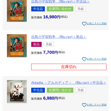
出島小宇宙戦争 (Blu-ray)＜中古品＞
中古品
在庫問い合わせ
月組
16,980
税込
販売価格
お気に入りに登録
出島小宇宙戦争 (Blu-ray)＜新品＞
新品
月組
7,700
税込
販売価格
お気に入りに登録
在庫切れ
Arkadia －アルカディア－ (Blu-ray)＜中古品＞
中古品
在庫問い合わせ
月組
6,980
税込
販売価格
お気に入りに登録