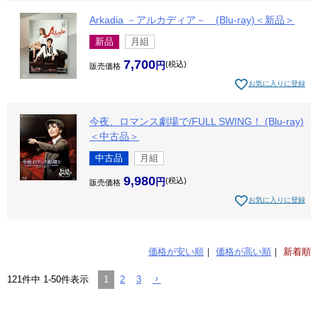
Arkadia －アルカディア－ (Blu-ray)＜新品＞
新品
月組
7,700
税込
販売価格
お気に入りに登録
今夜、ロマンス劇場で/FULL SWING！ (Blu-ray)
＜中古品＞
中古品
月組
9,980
税込
販売価格
お気に入りに登録
価格が安い順
価格が高い順
新着順
1
2
3
121
件中
1
-
50
件表示