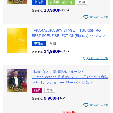
中古品
在庫問い合わせ
月組
13,980
税込
販売価格
お気に入りに登録
TAKARAZUKA SKY STAGE 「TSUKISHIRO」
BEST SCENE SELECTION(Blu-ray)＜中古品＞
中古品
月組
14,980
税込
販売価格
お気に入りに登録
月城かなと 退団記念ブルーレイ
「Recollections 月城かなと」 ―思い出の舞台集
＆サヨナラショー― (Blu-ray)＜新品＞
新品
月組
9,900
税込
販売価格
お気に入りに登録
在庫切れ