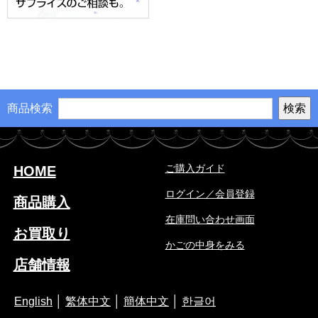
商品検索
ご購入ガイド
HOME
ログイン／会員登録
商品購入
在庫問い合わせ画面
お買取り
かごの中身をみる
店舗情報
English
│
繁体中文
│
簡体中文
│
한글어