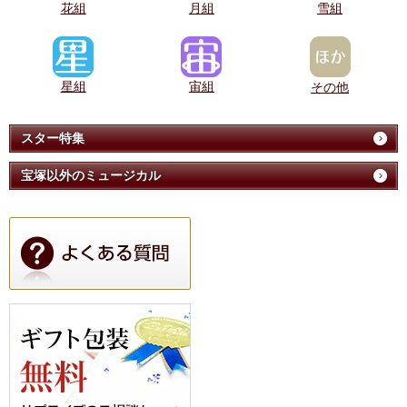
花組
月組
雪組
星組
宙組
その他
スター特集
宝塚以外のミュージカル