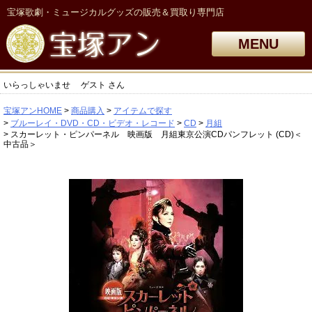
宝塚歌劇・ミュージカルグッズの販売＆買取り専門店
MENU
いらっしゃいませ
ゲスト
さん
宝塚アンHOME
商品購入
アイテムで探す
ブルーレイ・DVD・CD・ビデオ・レコード
CD
月組
スカーレット・ピンパーネル 映画版 月組東京公演CDパンフレット (CD)＜
中古品＞