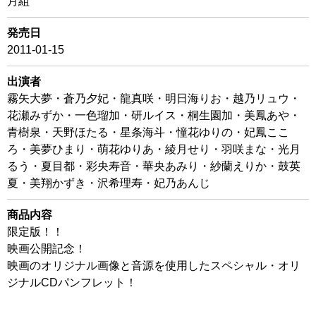
月組
発売日
2011-01-15
出演者
霧矢大夢・蒼乃夕妃・龍真咲・明日海りお・越乃リュウ・
花瀬みずか・一色瑠加・研ルイス・桐生園加・美鳳あや・
青樹泉・天野ほたる・星条海斗・憧花ゆりの・妃鳳ここ
ろ・美夢ひまり・萌花ゆりあ・綾月せり・羽咲まな・光月
るう・夏目都・彩央寿音・華央あみり・紗蘭えりか・鼓英
夏・美翔かずき・沢希理寿・妃乃あんじ
商品内容
限定版！！
映画公開記念！
映画のオリジナル画像と音源を使用したスペシャル・オリ
ジナルCDパンフレット！