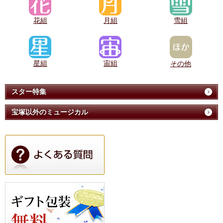
花組
月組
雪組
星組
宙組
その他
スター特集
宝塚以外のミュージカル