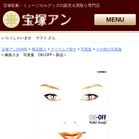
宝塚歌劇・ミュージカルグッズの販売＆買取り専門店
MENU
いらっしゃいませ
ゲスト
さん
宝塚アンHOME
商品購入
アイテムで探す
写真集
その他の写真集
麻路さき 写真集 ON-OFF＜新品＞