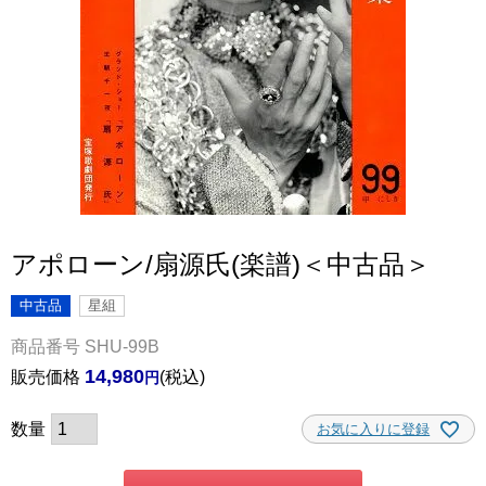
アポローン/扇源氏(楽譜)＜中古品＞
中古品
星組
商品番号
SHU-99B
14,980
販売価格
税込
お気に入りに登録