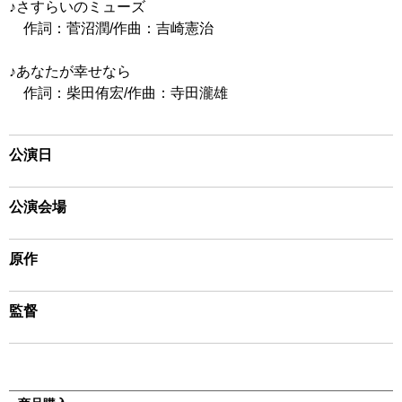
♪さすらいのミューズ
作詞：菅沼潤/作曲：吉崎憲治
♪あなたが幸せなら
作詞：柴田侑宏/作曲：寺田瀧雄
公演日
公演会場
原作
監督