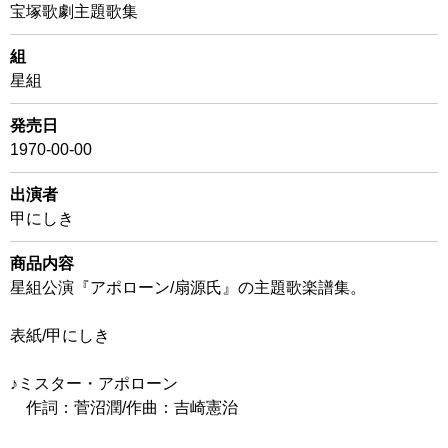
宝塚歌劇主題歌集
組
星組
発売日
1970-00-00
出演者
甲にしき
商品内容
星組公演『アポローン/扇源氏』の主題歌楽譜集。
表紙/甲にしき
♪ミスター・アポローン
作詞：菅沼潤/作曲：吉崎憲治