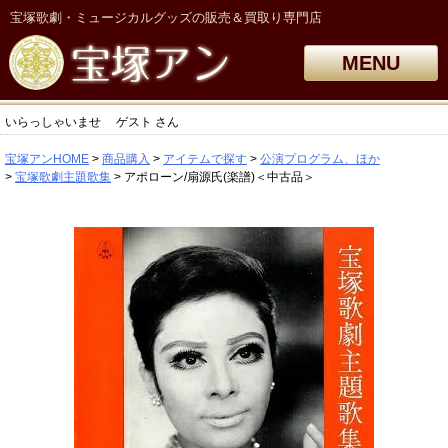
宝塚歌劇・ミュージカルグッズの販売＆買取り専門店
MENU
いらっしゃいませ
ゲスト
さん
宝塚アンHOME
商品購入
アイテムで探す
公演プログラム、ほか
宝塚歌劇主題歌集
アポローン/扇源氏(楽譜)＜中古品＞