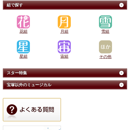
組で探す
花組
月組
雪組
星組
宙組
その他
スター特集
宝塚以外のミュージカル