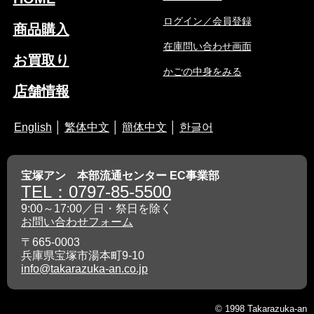
ログイン／会員登録
商品購入
在庫問い合わせ画面
お買取り
かごの中身をみる
店舗情報
English
│
繁体中文
│
簡体中文
│
한글어
宝塚アン 本部流通センター EC事業部
TEL：0797-85-5500
9:00～17:00／日・祭日を除く
お問い合わせフォーム
〒665-0003
兵庫県宝塚市湯本町9-10
info@takarazuka-an.co.jp
© 1998 Takarazuka-an