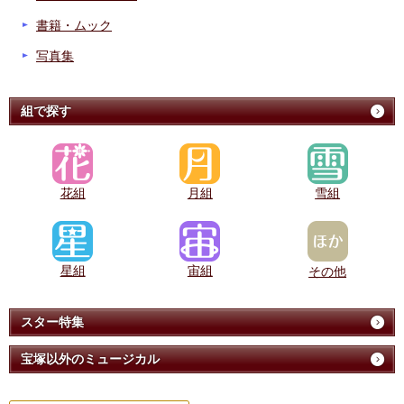
書籍・ムック
写真集
組で探す
花組
月組
雪組
星組
宙組
その他
スター特集
宝塚以外のミュージカル