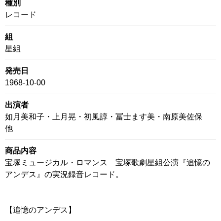
種別
レコード
組
星組
発売日
1968-10-00
出演者
如月美和子・上月晃・初風諄・冨士ます美・南原美佐保
他
商品内容
宝塚ミュージカル・ロマンス 宝塚歌劇星組公演『追憶の
アンデス』の実況録音レコード。
【追憶のアンデス】