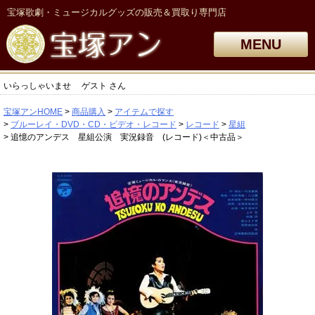
宝塚歌劇・ミュージカルグッズの販売＆買取り専門店
MENU
いらっしゃいませ
ゲスト
さん
宝塚アンHOME
商品購入
アイテムで探す
ブルーレイ・DVD・CD・ビデオ・レコード
レコード
星組
追憶のアンデス 星組公演 実況録音 (レコード)＜中古品＞