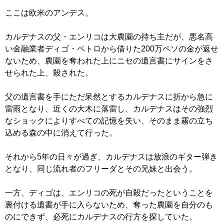
ここは欧米のアンデス。
カルデナスの父・エンリコは大農園の持ち主だが、悪名高
い金融業者ディゴ・ペトロから借りた200万ペソの金が返せ
ないため、農園を奪われた上にニセの遺言書にサインをさ
せられた上、殺された。
父の遺言書を手にただ呆然とするカルデナスに折から急に
雷雨となり、近くの大木に落雷し、カルデナスはその強烈
なショックによりすべての記憶を失い、そのまま霧の立ち
込める森の中に消えて行った。
それから5年の日々が過ぎ、カルデナスは放浪のギター弾き
となり、同じ流れ者のフリーダとその兄妹と出会う。
一方、ディゴは、エンリコの死が自殺だったということを
裏付ける遺書が手に入らないため、奪った農園を自分のも
のにできず、必死にカルデナスの行方を探していた。