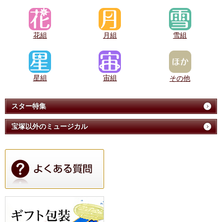
花組
月組
雪組
星組
宙組
その他
スター特集
宝塚以外のミュージカル