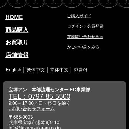
ご購入ガイド
HOME
ログイン／会員登録
商品購入
在庫問い合わせ画面
お買取り
かごの中身をみる
店舗情報
English
│
繁体中文
│
簡体中文
│
한글어
宝塚アン 本部流通センター EC事業部
TEL：0797-85-5500
9:00～17:00／日・祭日を除く
お問い合わせフォーム
〒665-0003
兵庫県宝塚市湯本町9-10
info@takarazuka-an.co.jp