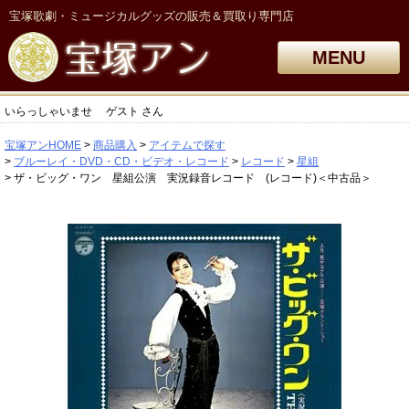
宝塚歌劇・ミュージカルグッズの販売＆買取り専門店
MENU
いらっしゃいませ
ゲスト
さん
宝塚アンHOME
商品購入
アイテムで探す
ブルーレイ・DVD・CD・ビデオ・レコード
レコード
星組
ザ・ビッグ・ワン 星組公演 実況録音レコード (レコード)＜中古品＞