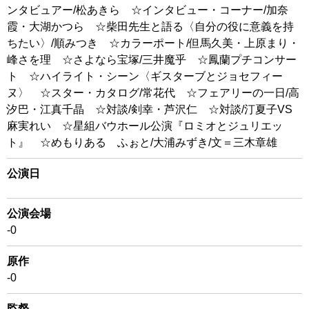
ンタビュアー/松あきら ☆インタビュー・コーナー/加奈
霞・大湖かつら ☆柴田先生と語る〈自分の役に意義を持
ちたい〉/順みつき ☆カラーポート/但馬久美・上原まり・
峰さを理 ☆さよなら宝塚/三井魔乎 ☆鳳蘭プチコンサー
ト ☆ハイライト・シーン〈ギスターブとジョセフィー
ヌ〉 ☆スター・カタログ/常花代 ☆フェアリーの一日/高
汐巴・江真千晶 ☆対談/剣幸・芦沢仁 ☆対談/汀夏子VS
麻実れい ☆星組バウホール公演『ロミオとジュリエッ
ト』 ☆めもりある ふぉと/大浦みずき/文＝三木章雄
公演日
公演会場
-0
原作
-0
監督