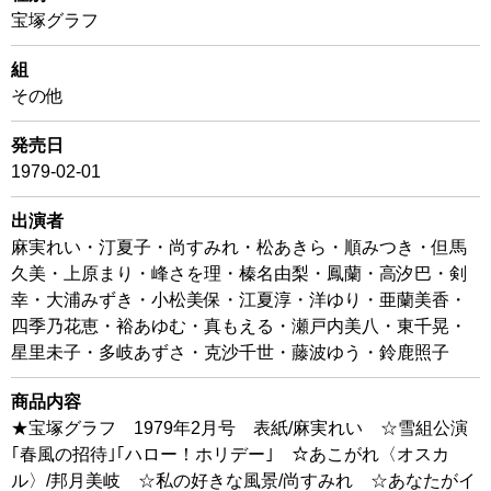
宝塚グラフ
組
その他
発売日
1979-02-01
出演者
麻実れい・汀夏子・尚すみれ・松あきら・順みつき・但馬
久美・上原まり・峰さを理・榛名由梨・鳳蘭・高汐巴・剣
幸・大浦みずき・小松美保・江夏淳・洋ゆり・亜蘭美香・
四季乃花恵・裕あゆむ・真もえる・瀬戸内美八・東千晃・
星里未子・多岐あずさ・克沙千世・藤波ゆう・鈴鹿照子
商品内容
★宝塚グラフ 1979年2月号 表紙/麻実れい ☆雪組公演
｢春風の招待｣｢ハロー！ホリデー｣ ☆あこがれ〈オスカ
ル〉/邦月美岐 ☆私の好きな風景/尚すみれ ☆あなたがイ