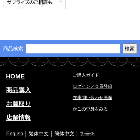
商品検索
ご購入ガイド
HOME
ログイン／会員登録
商品購入
在庫問い合わせ画面
お買取り
かごの中身をみる
店舗情報
English
│
繁体中文
│
簡体中文
│
한글어