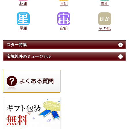
花組
月組
雪組
星組
宙組
その他
スター特集
宝塚以外のミュージカル