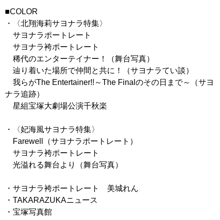
■COLOR
・〈北翔海莉サヨナラ特集〉
サヨナラポートレート
サヨナラ袴ポートレート
稀代のエンターテイナー！（舞台写真）
辿り着いた場所で仲間と共に！（サヨナラてい談）
我らがThe Entertainer!!～The Finalのその日まで～（サヨ
ナラ追跡）
星組宝塚大劇場公演千秋楽
・〈妃海風サヨナラ特集〉
Farewell（サヨナラポートレート）
サヨナラ袴ポートレート
光溢れる舞台より（舞台写真）
・サヨナラ袴ポートレート 美城れん
・TAKARAZUKAニュース
・宝塚写真館