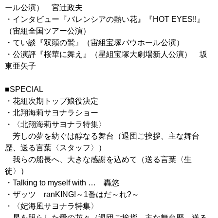
ール公演） 宮辻政夫
・インタビュー『バレンシアの熱い花』『HOT EYES!!』
（宙組全国ツアー公演）
・てい談『双頭の鷲』（宙組宝塚バウホール公演）
・公演評『桜華に舞え』（星組宝塚大劇場新人公演） 坂
東亜矢子
■SPECIAL
・花組次期トップ娘役決定
・北翔海莉サヨナラショー
・〈北翔海莉サヨナラ特集〉
芳しの夢を紡ぐは醇なる舞台（退団ご挨拶、主な舞台
歴、送る言葉〈スタッフ〉）
我らの船長へ、大きな感謝を込めて（送る言葉〈生
徒〉）
・Talking to myself with … 轟悠
・ザッツ ranKING!～1番はだ～れ?～
・〈妃海風サヨナラ特集〉
星を照らした愛の花々（退団ご挨拶、主な舞台歴、送る