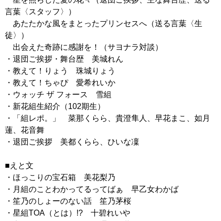
言葉〈スタッフ〉）
あたたかな風をまとったプリンセスへ（送る言葉〈生
徒〉）
出会えた奇跡に感謝を！（サヨナラ対談）
・退団ご挨拶・舞台歴 美城れん
・教えて！りょう 珠城りょう
・教えて！ちゃぴ 愛希れいか
・ウォッチ ザ フォース 雪組
・新花組生紹介（102期生）
・「組レポ。」 菜那くらら、貴澄隼人、早花まこ、如月
蓮、花音舞
・退団ご挨拶 美都くらら、ひいな凜
■えと文
・ほっこりの宝石箱 美花梨乃
・月組のことわかってるってばぁ 早乙女わかば
・笙乃のしょーのない話 笙乃茅桜
・星組TOA（とは）!? 十碧れいや