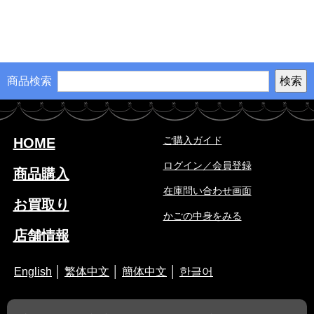
商品検索
ご購入ガイド
HOME
ログイン／会員登録
商品購入
在庫問い合わせ画面
お買取り
かごの中身をみる
店舗情報
English
│
繁体中文
│
簡体中文
│
한글어