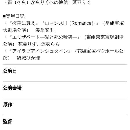
・宙（そら）からりくへの通信 蒼羽りく
■楽屋日記
・『桜華に舞え』『ロマンス! !（Romance）』（星組宝塚
大劇場公演） 美丘安里
・『エリザベート―愛と死の輪舞―』（宙組東京宝塚劇場
公演） 花菱りず、遥羽らら
・『アイラブアインシュタイン』（花組宝塚バウホール公
演） 綺城ひか理
公演日
公演会場
原作
監督