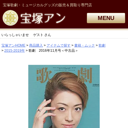
宝塚歌劇・ミュージカルグッズの販売＆買取り専門店
MENU
いらっしゃいませ
ゲスト
さん
宝塚アンHOME
商品購入
アイテムで探す
書籍・ムック
歌劇
2015-2019年
歌劇 2016年11月号＜中古品＞