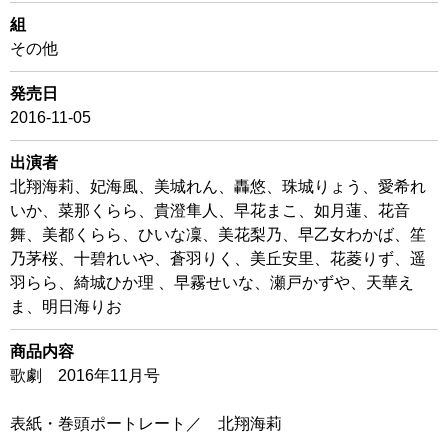
組
その他
発売日
2016-11-05
出演者
北翔海莉、妃海風、美城れん、轟悠、珠城りょう、愛希れ
いか、菜那くらら、貴澄隼人、早花まこ、如月蓮、花音
舞、美都くらら、ひいな凜、美花梨乃、早乙女わかば、笙
乃茅桜、十碧れいや、蒼羽りく、美丘安里、花菱りず、遥
羽らら、綺城ひか理 、早霧せいな、瀬戸かずや、天華え
ま、明日海りお
商品内容
歌劇 2016年11月号
表紙・巻頭ポートレート／ 北翔海莉