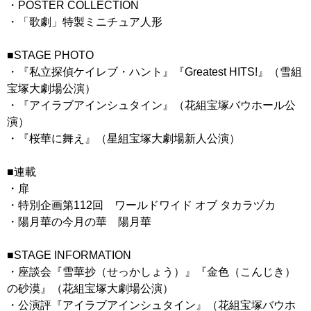
・POSTER COLLECTION
・「歌劇」特製ミニチュア人形
■STAGE PHOTO
・『私立探偵ケイレブ・ハント』『Greatest HITS!』（雪組
宝塚大劇場公演）
・『アイラブアインシュタイン』（花組宝塚バウホール公
演）
・『桜華に舞え』（星組宝塚大劇場新人公演）
■連載
・扉
・特別企画第112回 ワールドワイド オブ タカラヅカ
・陽月華の今月の華 陽月華
■STAGE INFORMATION
・座談会『雪華抄（せっかしょう）』『金色（こんじき）
の砂漠』（花組宝塚大劇場公演）
・公演評『アイラブアインシュタイン』（花組宝塚バウホ