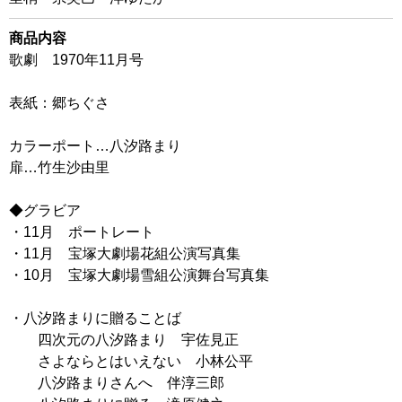
商品内容
歌劇 1970年11月号
表紙：郷ちぐさ
カラーポート…八汐路まり
扉…竹生沙由里
◆グラビア
・11月 ポートレート
・11月 宝塚大劇場花組公演写真集
・10月 宝塚大劇場雪組公演舞台写真集
・八汐路まりに贈ることば
四次元の八汐路まり 宇佐見正
さよならとはいえない 小林公平
八汐路まりさんへ 伴淳三郎