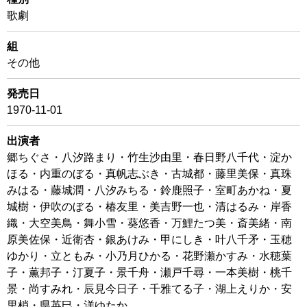
歌劇
組
その他
発売日
1970-11-01
出演者
郷ちぐさ・八汐路まり・竹生沙由里・春日野八千代・淀か
ほる・内重のぼる・真帆志ぶき・古城都・藤里美保・真珠
みはる・藤城潤・八汐みちる・鈴鹿照子・室町あかね・夏
城樹・伊吹のぼる・椿友里・美吉野一也・清はるみ・岸香
織・大空美鳥・舞小雪・葵悠香・万鯉たつ美・斎美緒・南
原美佐保・近衛杏・銀あけみ・甲にしき・叶八千矛・玉穂
ゆかり・立ともみ・小乃月ひかる・花野瀬かすみ・水穂葉
子・薫邦子・汀夏子・景千舟・瀬戸千尋・一本美樹・桃千
景・尚すみれ・辰見今日子・千雅てる子・湖上えりか・安
里梢・県英巳・洋ゆたか