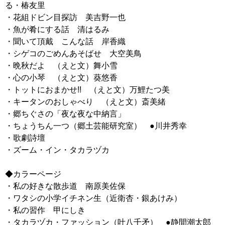
る・椿友里
・花組ドビン目探訪 美吉野一也
・魚が肴にする話 清はるみ
・聞いて頂戴 こんな話 岸香織
・シゲコのごめんあそばせ 大空美鳥
・晩秋だよ （えと文）舞小雪
・心の小琴 （えと文）葵悠香
・トットにおまかせ!! （えと文）万鯉たつ美
・キータンのおしゃべり （えと文）斎美緒
・郷ちぐさの「夜な夜な中納言」
・ちょうちん一つ（郷土芸能研究室） ●川井秀幸
・歌劇詩壇
・ズーム・イン・タカラヅカ
◆カラーページ
・私の好きな散歩道 南原美佐保
・ワタシの小学イチネン生（近衛杏・銀あけみ）
・私の習作 甲にしき
・タカラヅカ・ファッション（叶八千矛） ●静間潮太郎