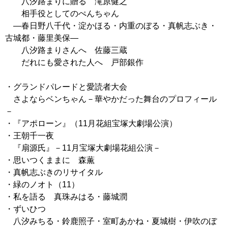
八汐路まりに贈る 滝原健之
相手役としてのぺんちゃん
―春日野八千代・淀かほる・内重のぼる・真帆志ぶき・
古城都・藤里美保―
八汐路まりさんへ 佐藤三蔵
だれにも愛された人へ 戸部銀作
・グランドパレードと愛読者大会
さよならベンちゃん－華やかだった舞台のプロフィール
－
・『アポローン』（11月花組宝塚大劇場公演）
・王朝千一夜
『扇源氏』－11月宝塚大劇場花組公演－
・思いつくままに 森薫
・真帆志ぶきのリサイタル
・緑のノオト（11）
・私を語る 真珠みはる・藤城潤
・ずいひつ
八汐みちる・鈴鹿照子・室町あかね・夏城樹・伊吹のぼ