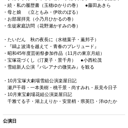
・続・私の履歴書（玉穂ゆかりの巻） ●藤田あきら
・母と娘 （立ともみ・伊吹のぼる）
・お部屋拝見（小乃月ひかるの巻）
・生徒家庭訪問（花野瀬かすみの巻）
・たいだん 秋の夜長に（水穂葉子・薫邦子）
・『鷗よ波濤を越えて・青春のプレリュード』
・昭和45年度芸術祭参加作品（11月の東京月組）
・宝塚花づくし（汀夏子・景千舟） ●小西松茂
・雪組新人公演『パレアナの微笑み』を観る
・10月宝塚大劇場雪組公演楽屋日記
瀬戸千尋・一本美樹・桃千景・尚すみれ・辰見今日子
・10月東宝劇場花組公演楽屋日記
千雅てる子・湖上えりか・安里梢・県英巳・洋ゆたか
公演日