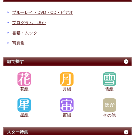
ブルーレイ・DVD・CD・ビデオ
プログラム、ほか
書籍・ムック
写真集
組で探す
花組
月組
雪組
星組
宙組
その他
スター特集