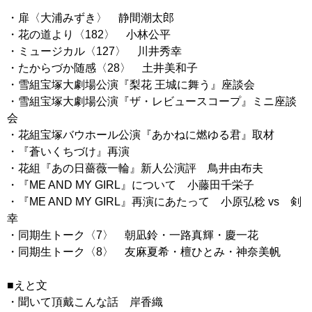
・扉〈大浦みずき〉 静間潮太郎
・花の道より〈182〉 小林公平
・ミュージカル〈127〉 川井秀幸
・たからづか随感〈28〉 土井美和子
・雪組宝塚大劇場公演『梨花 王城に舞う』座談会
・雪組宝塚大劇場公演『ザ・レビュースコープ』ミニ座談
会
・花組宝塚バウホール公演『あかねに燃ゆる君』取材
・『蒼いくちづけ』再演
・花組『あの日薔薇一輪』新人公演評 鳥井由布夫
・『ME AND MY GIRL』について 小藤田千栄子
・『ME AND MY GIRL』再演にあたって 小原弘稔 vs 剣
幸
・同期生トーク〈7〉 朝凪鈴・一路真輝・慶一花
・同期生トーク〈8〉 友麻夏希・檀ひとみ・神奈美帆
■えと文
・聞いて頂戴こんな話 岸香織