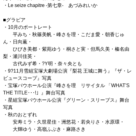
・Le seize chapitre -第七章- あづみれいか
■グラビア
・10月のポートレート
平みち・秋篠美帆・峰さを理・こだま愛・朝香じゅ
ん・日向薫・
ひびき美都・紫苑ゆう・桐さと実・但馬久美・榛名由
梨・瀬川佳英・
古代みず希・?Y明・奈々央とも
・9?11月雪組宝塚大劇場公演『梨花 王城に舞う』『ザ・レ
ビュースコープ』写真
・宝塚バウホール公演『峰さを理 リサイタル 「WHAT'S
THE TITLE･･･!」』舞台写真
・星組宝塚バウホール公演『グリーン・スリーブス』舞台
写真
・秋のおとずれ
安寿ミラ・久世星佳・洲悠花・若央りさ・水原環・
大輝ゆう・高嶺ふぶき・麻路さき