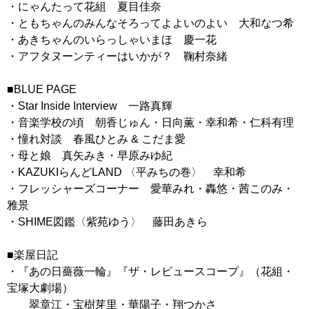
・にゃんたって花組 夏目佳奈
・ともちゃんのみんなそろってよよいのよい 大和なつ希
・あきちゃんのいらっしゃいまほ 慶一花
・アフタヌーンティーはいかが？ 鞠村奈緒
■BLUE PAGE
・Star Inside Interview 一路真輝
・音楽学校の頃 朝香じゅん・日向薫・幸和希・仁科有理
・憧れ対談 春風ひとみ & こだま愛
・母と娘 真矢みき・早原みゆ紀
・KAZUKIらんどLAND 〈平みちの巻〉 幸和希
・フレッシャーズコーナー 愛華みれ・轟悠・茜このみ・
雅景
・SHIME図鑑〈紫苑ゆう〉 藤田あきら
■楽屋日記
・『あの日薔薇一輪』『ザ・レビュースコープ』（花組・
宝塚大劇場）
翠章江・宝樹芽里・華陽子・翔つかさ