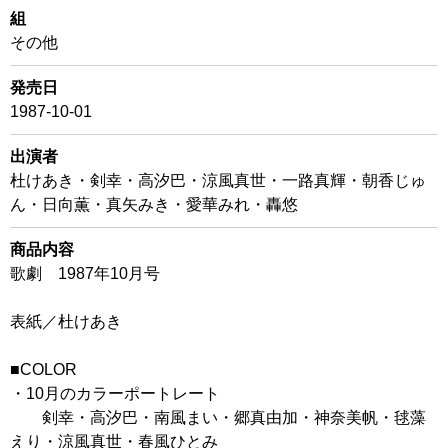
組
その他
発売日
1987-10-01
出演者
杜けあき・剣幸・高汐巴・涼風真世・一路真輝・朝香じゅ
ん・日向薫・真矢みき・愛華みれ・轟悠
商品内容
歌劇 1987年10月号
表紙／杜けあき
■COLOR
・10月のカラーポートレート
剣幸・高汐巴・南風まい・郷真由加・神奈美帆・毬藻
えり・涼風真世・春風ひとみ