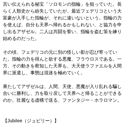
言い伝えられる秘宝「ソロモンの指輪」を狙っていた。長
らく人類史から紛失していたが、最近フェデリコという大
富豪が入手した指輪が、それに違いないという。指輪の力
を使えば、自分も天界へ帰れるかもしれない、と協力を申
し出るアザゼル。二人は共闘を誓い、指輪を盗む策を練り
始めるのだった。
その頃、フェデリコの元に別の怪しい影が忍び寄ってい
た。指輪の力を得んと欲する悪魔、フラウロスである。一
方、その動きを察知した天界も、大天使ラファエルを人間
界に派遣し、事態は混迷を極めていく。
果たしてアザゼルは、人間、天使、悪魔が入り乱れる騙し
合いに勝利し、力を取り戻して天界へと帰ることができる
のか。壮麗なる虚構で送る、ファンタジー・ホラロマン。
【Jubilee（ジュビリー）】