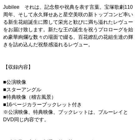
Jubilee それは、記念祭や祝典を表す言葉。宝塚歌劇110
周年、そして永久輝せあと星空美咲の新トップコンビ率い
る新生花組誕生に際して栄光と歓びに満ち溢れたレヴュー
をお届け致します。新たな王の誕生を祝うプロローグを始
め豪華絢爛な数々の場面で綴る、百花繚乱の花組生達の輝
きを詰め込んだ祝祭感溢れるレヴュー。
【収録内容】
■公演映像
■スターアングル
■特典映像（稽古風景）
■16ページカラーブックレット付き
※公演映像、特典映像、ブックレットは、ブルーレイと
DVD同じ内容です。