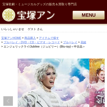
宝塚歌劇・ミュージカルグッズの販売＆買取り専門店
MENU
いらっしゃいませ
ゲスト
さん
宝塚アンHOME
商品購入
アイテムで探す
ブルーレイ・DVD・CD・ビデオ・レコード
ブルーレイ
花組
エンジェリックライ/Jubilee（ジュビリー）(Blu-ray)＜中古品＞