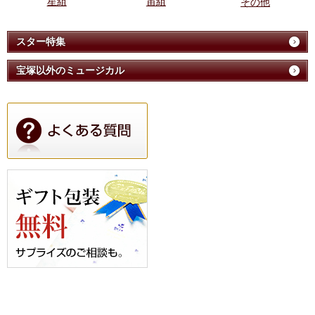
星組
宙組
その他
スター特集
宝塚以外のミュージカル