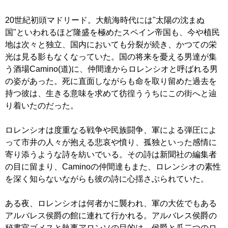
20世紀初頭マドリード。大航海時代には"太陽の沈まぬ
国"といわれるほど隆盛を極めたスペイン帝国も、今や植民
地は次々と独立、国内においても分裂が続き、かつての栄
光は見る影もなくなっていた。国の将来を憂える男達が集
う酒場Camino(道)に、仲間達からロレンシオと呼ばれる男
の姿があった。死に直面しながらも命を取り留めた過去を
持つ彼は、生きる意味を求めて彷徨ううちにこの街へと辿
り着いたのだった。
ロレンシオは度重なる戦争や民族闘争、軍による弾圧によ
って市井の人々が抱える悲哀や憤り、孤独といった感情に
寄り添うような詩を紡いでいる。その詩は新聞社の編集者
の目に留まり、Caminoの仲間達もまた、ロレンシオの素性
を深く知らないながらも彼の詩に心揺さぶられていた。
ある夜、ロレンシオは何者かに襲われ、軍の大佐でもある
アルバレス侯爵の館に連れて行かれる。アルバレス侯爵の
秘書官ゴメスと執事アロンソの目的は、侯爵と瓜二つのロ