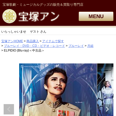
宝塚歌劇・ミュージカルグッズの販売＆買取り専門店
MENU
いらっしゃいませ
ゲスト
さん
宝塚アンHOME
商品購入
アイテムで探す
ブルーレイ・DVD・CD・ビデオ・レコード
ブルーレイ
月組
ELPIDIO (Blu-ray)＜中古品＞