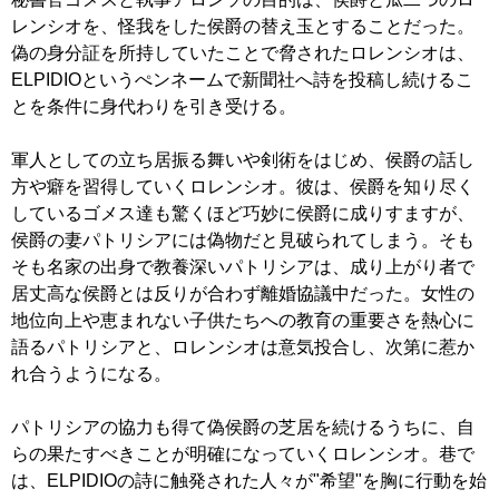
レンシオを、怪我をした侯爵の替え玉とすることだった。
偽の身分証を所持していたことで脅されたロレンシオは、
ELPIDIOというぺンネームで新聞社へ詩を投稿し続けるこ
とを条件に身代わりを引き受ける。
軍人としての立ち居振る舞いや剣術をはじめ、侯爵の話し
方や癖を習得していくロレンシオ。彼は、侯爵を知り尽く
しているゴメス達も驚くほど巧妙に侯爵に成りすますが、
侯爵の妻パトリシアには偽物だと見破られてしまう。そも
そも名家の出身で教養深いパトリシアは、成り上がり者で
居丈高な侯爵とは反りが合わず離婚協議中だった。女性の
地位向上や恵まれない子供たちへの教育の重要さを熱心に
語るパトリシアと、ロレンシオは意気投合し、次第に惹か
れ合うようになる。
パトリシアの協力も得て偽侯爵の芝居を続けるうちに、自
らの果たすべきことが明確になっていくロレンシオ。巷で
は、ELPIDIOの詩に触発された人々が"希望"を胸に行動を始