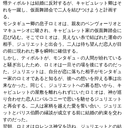
甥ティボルトは結婚に反対するが、キャピュレット卿はそ
れを一蹴し、仮面舞踏会で二人を結びつけようと計画す
る。
モンタギュー卿の息子ロミオは、親友のベンヴォーリオと
マキューシオに唆され、キャピュレット家の仮面舞踏会に
忍び込む。そこでロミオは、見えない糸で結ばれた運命の
相手、ジュリエットと出会う。二人は待ち望んだ恋人が目
の前に現われた事を瞬時に確信する。
しかし、ティボルトが、モンタギュ－の人間が紛れている
と騒ぎ出したため、ロミオは一旦その場を後にするのだっ
た。ジュリエットは、自分が恋に落ちた相手がモンタギュ
ー家のロミオであると知るが、彼への想いを抑える事は出
来なかった。同じく、ジュリエットへの募る想いから、キ
ャピュレットの屋敷を離れられずにいたロミオは、神が巡
り合わせた恋人にバルコニーで思いを馳せるジュリエット
と再会する。二人は家柄を越えた愛を誓い合い、ジュリエ
ットとパリス伯爵の縁談が成立する前に結婚の約束を交わ
すのだった。
翌朝、ロミオはロレンス神父を訪ね、ジュリエットとの結