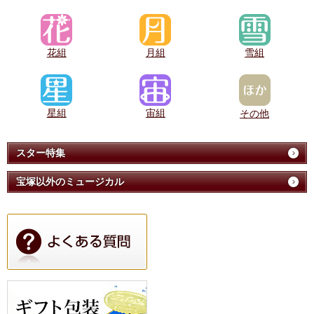
花組
月組
雪組
星組
宙組
その他
スター特集
宝塚以外のミュージカル