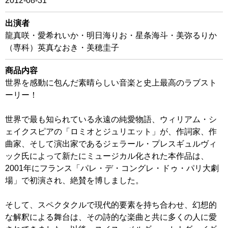
2012-08-31
出演者
龍真咲・愛希れいか・明日海りお・星条海斗・美弥るりか
（専科）英真なおき・美穂圭子
商品内容
世界を感動に包んだ素晴らしい音楽と史上最高のラブスト
ーリー！
世界で最も知られている永遠の純愛物語、ウィリアム・シ
ェイクスピアの「ロミオとジュリエット」が、作詞家、作
曲家、そして演出家であるジェラール・プレスギュルヴィ
ック氏によって新たにミュージカル化された本作品は、
2001年にフランス「パレ・デ・コングレ・ドゥ・パリ大劇
場」で初演され、絶賛を博しました。
そして、スペクタクルで現代的要素を持ち合わせ、幻想的
な解釈による舞台は、その詩的な楽曲と共に多くの人に愛