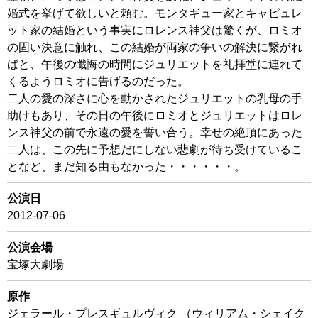
婚式を挙げて欲しいと頼む。モンタギュー家とキャピュレ
ット家の結婚という事実にロレンス神父は驚くが、ロミオ
の固い決意に触れ、この結婚が両家の争いの解決に繋がれ
ばと、午後の懺悔の時間にジュリエットを礼拝堂に連れて
くるようロミオに告げるのだった。
二人の愛の深さに心を動かされたジュリエットの乳母の手
助けもあり、その日の午後にロミオとジュリエットはロレ
ンス神父の前で永遠の愛を誓い合う。幸せの絶頂にあった
二人は、この先に予想だにしない悲劇が待ち受けているこ
となど、まだ知る由もなかった・・・・・・。
公演日
2012-07-06
公演会場
宝塚大劇場
原作
ジェラール・プレスギュルヴィク （ウィリアム・シェイク