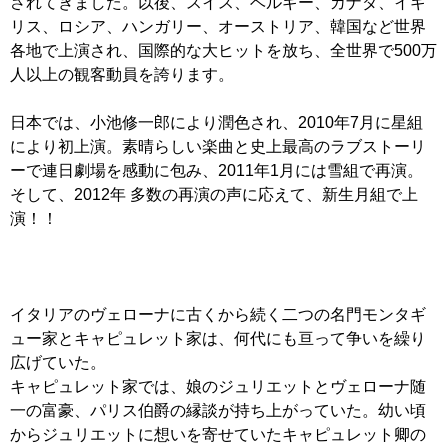
されてきました。以後、スイス、ベルギー、カナダ、イギ
リス、ロシア、ハンガリー、オーストリア、韓国など世界
各地で上演され、国際的な大ヒットを放ち、全世界で500万
人以上の観客動員を誇ります。
日本では、小池修一郎により潤色され、2010年7月に星組
により初上演。素晴らしい楽曲と史上最高のラブストーリ
ーで連日劇場を感動に包み、2011年1月には雪組で再演。
そして、2012年 多数の再演の声に応えて、新生月組で上
演！！
イタリアのヴェローナに古くから続く二つの名門モンタギ
ュー家とキャピュレット家は、何代にも亘って争いを繰り
広げていた。
キャピュレット家では、娘のジュリエットとヴェローナ随
一の富豪、パリス伯爵の縁談が持ち上がっていた。幼い頃
からジュリエットに想いを寄せていたキャピュレット卿の