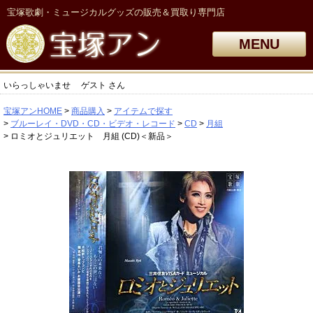
宝塚歌劇・ミュージカルグッズの販売＆買取り専門店
MENU
いらっしゃいませ
ゲスト
さん
宝塚アンHOME
商品購入
アイテムで探す
ブルーレイ・DVD・CD・ビデオ・レコード
CD
月組
ロミオとジュリエット 月組 (CD)＜新品＞