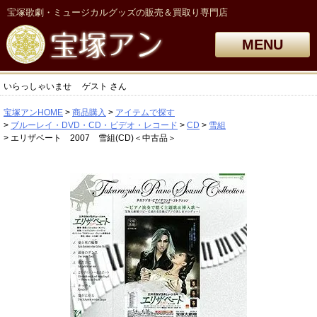
宝塚歌劇・ミュージカルグッズの販売＆買取り専門店
MENU
いらっしゃいませ
ゲスト
さん
宝塚アンHOME
商品購入
アイテムで探す
ブルーレイ・DVD・CD・ビデオ・レコード
CD
雪組
エリザベート 2007 雪組(CD)＜中古品＞