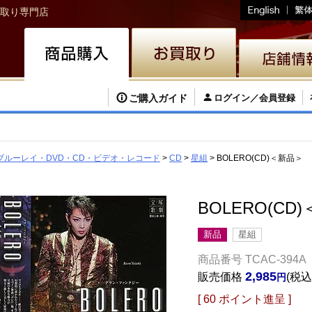
取り専門店
ご購入ガイド
ログイン／会員登録
ブルーレイ・DVD・CD・ビデオ・レコード
CD
星組
BOLERO(CD)＜新品＞
BOLERO(CD
新品
星組
商品番号
TCAC-394A
2,985
販売価格
税込
[
60
ポイント進呈 ]