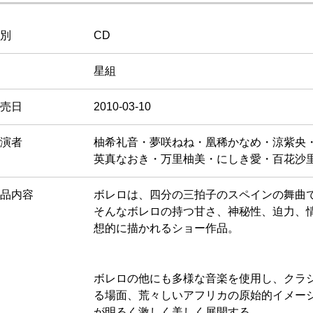
別
CD
星組
売日
2010-03-10
演者
柚希礼音・夢咲ねね・凰稀かなめ・涼紫央
英真なおき・万里柚美・にしき愛・百花沙
品内容
ボレロは、四分の三拍子のスペインの舞曲
そんなボレロの持つ甘さ、神秘性、迫力、
想的に描かれるショー作品。
ボレロの他にも多様な音楽を使用し、クラ
る場面、荒々しいアフリカの原始的イメー
が明るく激しく美しく展開する。