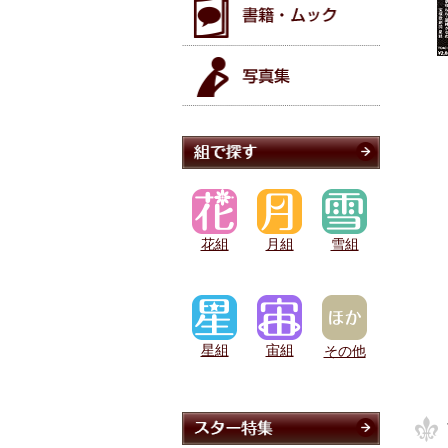
花組
月組
雪組
星組
宙組
その他