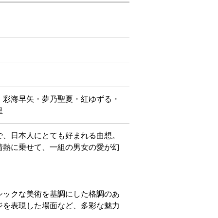
・彩海早矢・夢乃聖夏・紅ゆずる・
里
で、日本人にとても好まれる曲想。
情熱に乗せて、一組の男女の愛が幻
シックな美術を基調にした格調のあ
ジを表現した場面など、多彩な魅力