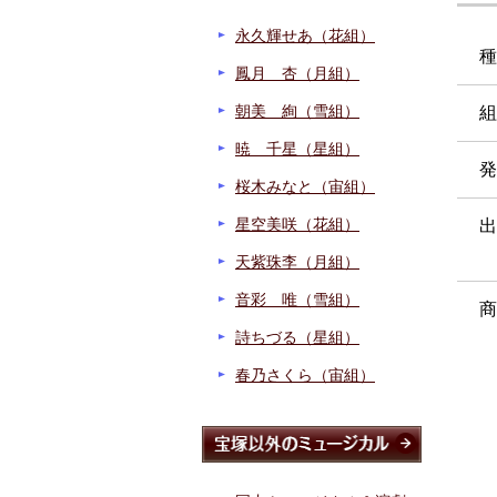
永久輝せあ（花組）
種
鳳月 杏（月組）
朝美 絢（雪組）
組
暁 千星（星組）
発
桜木みなと（宙組）
星空美咲（花組）
出
天紫珠李（月組）
音彩 唯（雪組）
商
詩ちづる（星組）
春乃さくら（宙組）