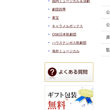
国内ミュージカル＆演劇
劇団四季
公
東宝
公
キャラメルボックス
OSK日本歌劇団
原
ハウステンボス歌劇団
監
海外ミュージカル