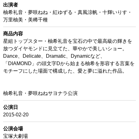
出演者
柚希礼音・夢咲ねね・紅ゆずる・真風涼帆・十輝いりす・
万里柚美・美稀千種
商品内容
星組トップスター・柚希礼音を宝石の中で最高級の輝きを
放つダイヤモンドに見立てた、華やかで美しいショー。
Dance、Delicate、Dramatic、Dynamicなど、
「DIAMOND」の頭文字Dから始まる柚希を形容する言葉を
モチーフにした場面で構成した、愛と夢に溢れた作品。
柚希礼音・夢咲ねねサヨナラ公演
公演日
2015-02-20
公演会場
宝塚大劇場