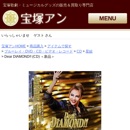
宝塚歌劇・ミュージカルグッズの販売＆買取り専門店
MENU
いらっしゃいませ
ゲスト
さん
宝塚アンHOME
商品購入
アイテムで探す
ブルーレイ・DVD・CD・ビデオ・レコード
CD
星組
Dear DIAMOND!! (CD) ＜新品＞