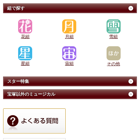
組で探す
花組
月組
雪組
星組
宙組
その他
スター特集
宝塚以外のミュージカル