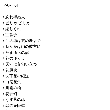
[PART.6]
♪ 忘れ得ぬ人
♪ ピリカ ピリカ
♪ 纏しぐれ
♪ 宝誓歌
♪ この恋は雲の涯まで
♪ 我が愛は山の彼方に
♪ たまゆらの記
♪ 花のゆくえ
♪ 天守に花匂い立つ
♪ 花風吹
♪ 沈丁花の細道
♪ 白扇花集
♪ 川霧の橋
♪ 花夢幻
♪ うす紫の恋
♪ 恋の曼陀羅