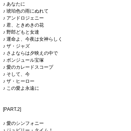
♪ あなたに
♪ 琥珀色の雨にぬれて
♪ アンドロジェニー
♪ 君、ときめきの花
♪ 野郎どもと女達
♪ 運命よ、今夜は女神らしく
♪ ザ・ジャズ
♪ さよならは夕映えの中で
♪ ボンジュール宝塚
♪ 愛のカレードスコープ
♪ そして、今
♪ ザ・ヒーロー
♪ この愛よ永遠に
[PART.2]
♪ 愛のシンフォニー
♪ ジュビリー・タイム！