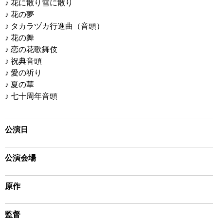
♪ 花に散り雪に散り
♪ 花の夢
♪ タカラヅカ行進曲（音頭）
♪ 花の舞
♪ 恋の花歌舞伎
♪ 祝典音頭
♪ 愛の祈り
♪ 夏の華
♪ 七十周年音頭
公演日
公演会場
原作
監督