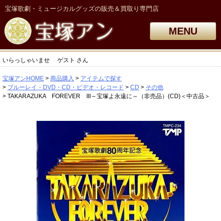
宝塚歌劇・ミュージカルグッズの販売＆買取り専門店
MENU
いらっしゃいませ
ゲスト
さん
宝塚アンHOME
商品購入
アイテムで探す
ブルーレイ・DVD・CD・ビデオ・レコード
CD
その他
TAKARAZUKA FOREVER III～宝塚よ永遠に～（非売品）(CD)＜中古品＞