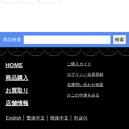
商品検索
ご購入ガイド
HOME
ログイン／会員登録
商品購入
在庫問い合わせ画面
お買取り
かごの中身をみる
店舗情報
English
│
繁体中文
│
簡体中文
│
한글어