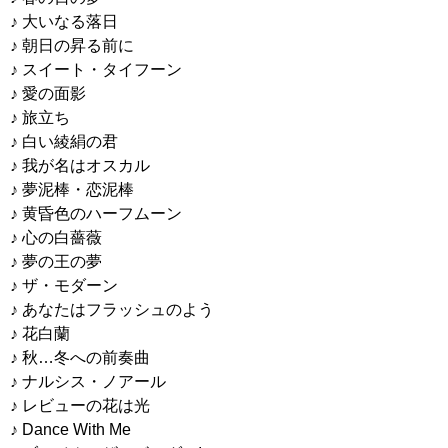
♪ 大いなる落日
♪ 朝日の昇る前に
♪ スイート・タイフーン
♪ 愛の面影
♪ 旅立ち
♪ 白い綾絹の君
♪ 我が名はオスカル
♪ 夢泥棒・恋泥棒
♪ 黄昏色のハーフムーン
♪ 心の白薔薇
♪ 夢の王の夢
♪ ザ・モダーン
♪ あなたはフラッシュのよう
♪ 花白蘭
♪ 秋…冬への前奏曲
♪ ナルシス・ノアール
♪ レビューの花は光
♪ Dance With Me