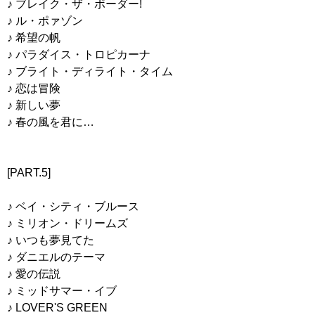
♪ ブレイク・ザ・ボーダー!
♪ ル・ポァゾン
♪ 希望の帆
♪ パラダイス・トロピカーナ
♪ ブライト・ディライト・タイム
♪ 恋は冒険
♪ 新しい夢
♪ 春の風を君に…
[PART.5]
♪ ベイ・シティ・ブルース
♪ ミリオン・ドリームズ
♪ いつも夢見てた
♪ ダニエルのテーマ
♪ 愛の伝説
♪ ミッドサマー・イブ
♪ LOVER'S GREEN