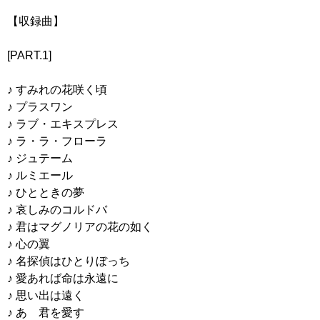
【収録曲】
[PART.1]
♪ すみれの花咲く頃
♪ プラスワン
♪ ラブ・エキスプレス
♪ ラ・ラ・フローラ
♪ ジュテーム
♪ ルミエール
♪ ひとときの夢
♪ 哀しみのコルドバ
♪ 君はマグノリアの花の如く
♪ 心の翼
♪ 名探偵はひとりぼっち
♪ 愛あれば命は永遠に
♪ 思い出は遠く
♪ あゝ君を愛す