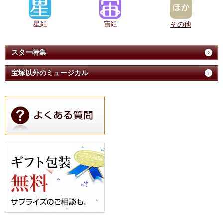
星組
宙組
その他
スター特集
宝塚以外のミュージカル