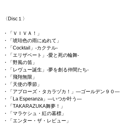
〈Disc１〉
・「ＶＩＶＡ！」
・「琥珀色の雨にぬれて」
・「Cocktail」-カクテル-
・「エリザベート」-愛と死の輪舞-
・「野風の笛」
・「レヴュー誕生」-夢を創る仲間たち-
・「飛翔無限」
・「天使の季節」
・「アプローズ・タカラヅカ！」―ゴールデン９０―
・「La Esperanza」―いつか叶う―
・「TAKARAZUKA舞夢！」
・「マラケシュ・紅の墓標」
・「エンター・ザ・レビュー」