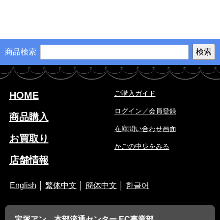
商品検索
ご購入ガイド
HOME
ログイン／会員登録
商品購入
在庫問い合わせ画面
お買取り
かごの中身をみる
店舗情報
English
│
繁体中文
│
簡体中文
│
한글어
宝塚アン 本部流通センター EC事業部