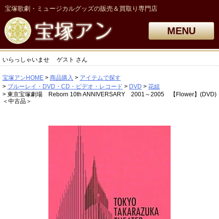
宝塚歌劇・ミュージカルグッズの販売＆買取り専門店
MENU
いらっしゃいませ
ゲスト
さん
宝塚アンHOME
商品購入
アイテムで探す
ブルーレイ・DVD・CD・ビデオ・レコード
DVD
花組
東京宝塚劇場 Reborn 10th ANNIVERSARY 2001～2005 【Flower】(DVD)
＜中古品＞