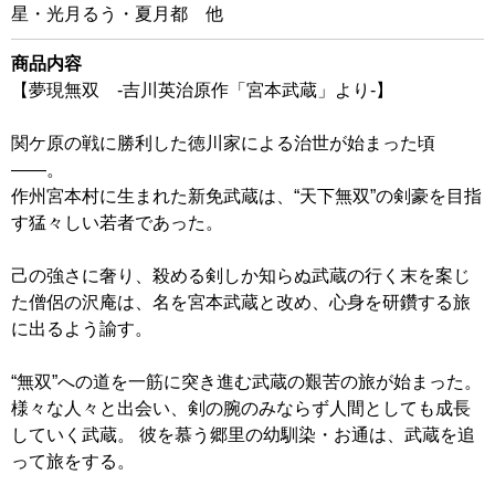
星・光月るう・夏月都 他
商品内容
【夢現無双 -吉川英治原作「宮本武蔵」より-】
関ケ原の戦に勝利した徳川家による治世が始まった頃
――。
作州宮本村に生まれた新免武蔵は、“天下無双”の剣豪を目指
す猛々しい若者であった。
己の強さに奢り、殺める剣しか知らぬ武蔵の行く末を案じ
た僧侶の沢庵は、名を宮本武蔵と改め、心身を研鑽する旅
に出るよう諭す。
“無双”への道を一筋に突き進む武蔵の艱苦の旅が始まった。
様々な人々と出会い、剣の腕のみならず人間としても成長
していく武蔵。 彼を慕う郷里の幼馴染・お通は、武蔵を追
って旅をする。