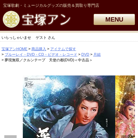
宝塚歌劇・ミュージカルグッズの販売＆買取り専門店
MENU
いらっしゃいませ
ゲスト
さん
宝塚アンHOME
商品購入
アイテムで探す
ブルーレイ・DVD・CD・ビデオ・レコード
DVD
月組
夢現無双／クルンテープ 天使の都(DVD)＜中古品＞