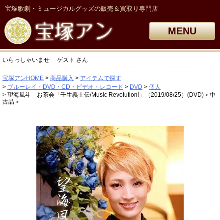
宝塚歌劇・ミュージカルグッズの販売＆買取り専門店
MENU
いらっしゃいませ
ゲスト
さん
宝塚アンHOME
商品購入
アイテムで探す
ブルーレイ・DVD・CD・ビデオ・レコード
DVD
個人
望海風斗 お茶会「壬生義士伝/Music Revolution!」（2019/08/25）(DVD)＜中
古品＞