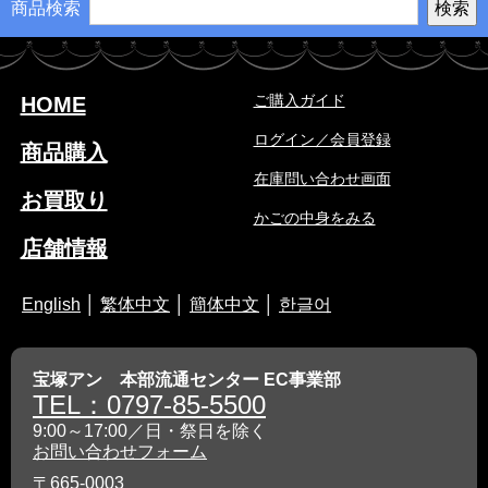
商品検索
ご購入ガイド
HOME
ログイン／会員登録
商品購入
在庫問い合わせ画面
お買取り
かごの中身をみる
店舗情報
English
│
繁体中文
│
簡体中文
│
한글어
宝塚アン 本部流通センター EC事業部
TEL：0797-85-5500
9:00～17:00／日・祭日を除く
お問い合わせフォーム
〒665-0003