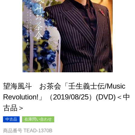
望海風斗 お茶会「壬生義士伝/Music
Revolution!」（2019/08/25）(DVD)＜中
古品＞
中古品
在庫問い合わせ
商品番号
TEAD-1370B