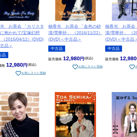
光 お茶会 「カリスタ
柚香光 お茶会 「金色の砂
柚香光 お茶会
に抱かれて/宝塚幻想
漠/雪華抄」 （2016/11/22）
漠/雪華抄」 （201
（2015/04/12）(DVD)
(DVD)＜中古品＞
(DVD)＜中古品
古品＞
中古品
中古品
古品
12,980
12,980
税込
販売価格
販売価格
12,980
税込
価格
お気に入りに登録
お気に入りに登録