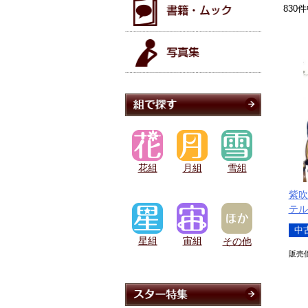
830
件
花組
月組
雪組
紫吹
テル
中
星組
宙組
その他
販売