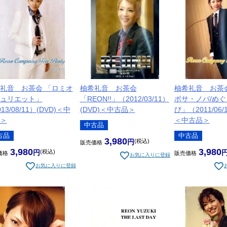
礼音 お茶会 「ロミオ
柚希礼音 お茶会
柚希礼音 お茶
ュリエット」
「REON!!」（2012/03/11）
ボサ・ノバ/め
13/08/11）(DVD)＜中
(DVD)＜中古品＞
び」（2011/06/
＞
＜中古品＞
中古品
古品
中古品
3,980
税込
販売価格
3,980
3,980
税込
価格
販売価格
お気に入りに登録
お気に入りに登録