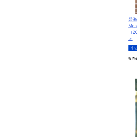
碧海
Mes
（2
＞
中
販売