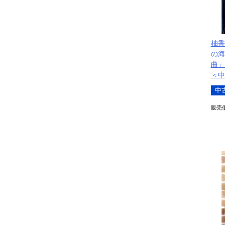
柚香
の海
曲」 
＜中
中
販売