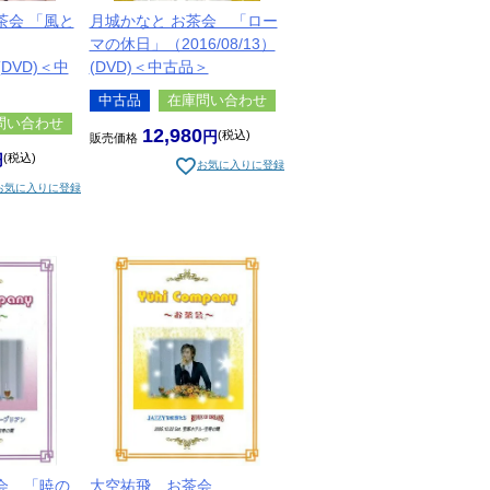
茶会 「風と
月城かなと お茶会 「ロー
マの休日」（2016/08/13）
）(DVD)＜中
(DVD)＜中古品＞
中古品
在庫問い合わせ
問い合わせ
12,980
税込
販売価格
税込
お気に入りに登録
お気に入りに登録
会 「暁の
大空祐飛 お茶会