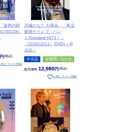
 「金色の砂
月城かなと お茶会 「私立
7/01/28）
探偵ケイレブ・ハン
＞
ト/Greatest HITS！」
（2016/12/11）(DVD)＜中
古品＞
税込
中古品
在庫問い合わせ
お気に入りに登録
12,980
税込
販売価格
お気に入りに登録