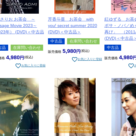
さりお お茶会 ～
芹香斗亜 お茶会 with
紅ゆずる お茶
sage Movie 2023～
you! secret summer 2020
ボサ・ノバ／め
023年） (DVD)＜中古品
(DVD)＜中古品＞
再び」 （2011/
(DVD)＜中古品
中古品
在庫問い合わせ
古品
在庫問い合わせ
中古品
5,980
税込
販売価格
4,980
4,980
税込
価格
販売価格
お気に入りに登録
お気に入りに登録