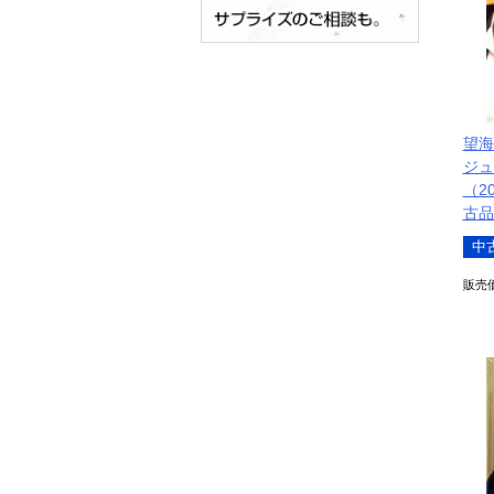
望海
ジ
（20
古品
中
販売