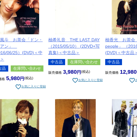
風斗 お茶会「ドン・
柚希礼音 THE LAST DAY
柚香光 お茶会 「F
ュアン」
（2015/05/10） (2DVD+写
people」 （201
16/06/25）(DVD)＜中
真集)＜中古品＞
(DVD)＜中古品
＞
中古品
在庫問い合わせ
中古品
古品
在庫問い合わせ
3,980
12,980
税込
販売価格
販売価格
5,980
税込
価格
お気に入りに登録
お気に入りに登録