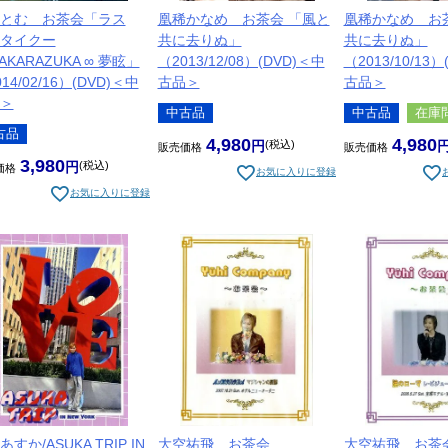
とむ お茶会「ラス
凰稀かなめ お茶会 「風と
凰稀かなめ お
タイクー
共に去りぬ」
共に去りぬ」
AKARAZUKA ∞ 夢眩」
（2013/12/08）(DVD)＜中
（2013/10/13
14/02/16）(DVD)＜中
古品＞
古品＞
＞
中古品
中古品
在庫
古品
4,980
4,980
税込
販売価格
販売価格
3,980
税込
価格
お気に入りに登録
お気に入りに登録
すか/ASUKA TRIP IN
大空祐飛 お茶会
大空祐飛 お茶