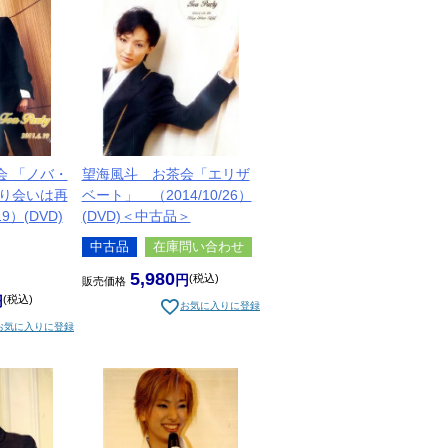
会 「ノバ・
望海風斗 お茶会「エリザ
ぐり会いは再
ベート」 （2014/10/26）
19）(DVD)
(DVD)＜中古品＞
中古品
在庫問い合わせ
5,980
税込
販売価格
税込
お気に入りに登録
お気に入りに登録