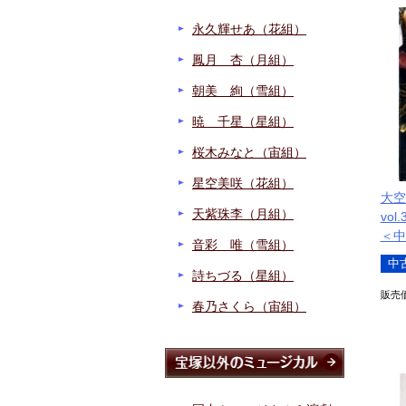
永久輝せあ（花組）
鳳月 杏（月組）
朝美 絢（雪組）
暁 千星（星組）
桜木みなと（宙組）
星空美咲（花組）
大空ゆ
天紫珠李（月組）
vol.
＜中
音彩 唯（雪組）
中
詩ちづる（星組）
販売
春乃さくら（宙組）