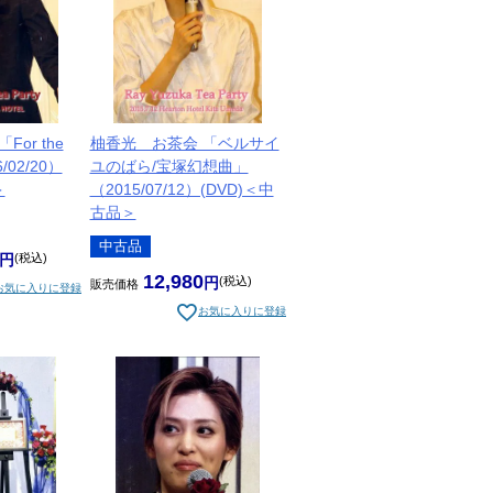
or the
柚香光 お茶会 「ベルサイ
6/02/20）
ユのばら/宝塚幻想曲」
＞
（2015/07/12）(DVD)＜中
古品＞
中古品
税込
12,980
税込
販売価格
お気に入りに登録
お気に入りに登録