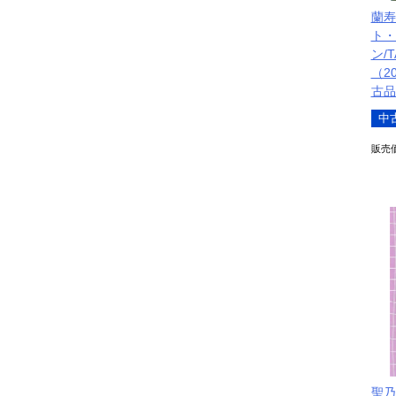
蘭寿
ト・
ン/T
（20
古品
中
販売
聖乃あ