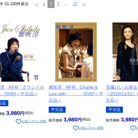
1
2
3
…
17
中
51
-
100
件表示
淳 RFM「グランドホ
紫吹淳 RFM「Charlie &
安蘭けい お茶
」(DVD)＜中古品＞
Liza with・・・」(DVD)＜中
（2010/11/12
古品＞
古品＞
古品
中古品
中古品
3,980
税込
価格
3,980
3,980
税込
販売価格
販売価格
お気に入りに登録
お気に入りに登録