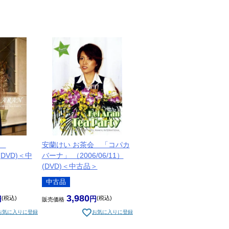
会
安蘭けい お茶会 「コパカ
）(DVD)＜中
バーナ」 （2006/06/11）
(DVD)＜中古品＞
中古品
3,980
税込
税込
販売価格
お気に入りに登録
お気に入りに登録