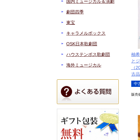
国内ミュージカル＆演劇
劇団四季
東宝
キャラメルボックス
OSK日本歌劇団
柚希
ハウステンボス歌劇団
とジ
海外ミュージカル
（20
古品
中
販売