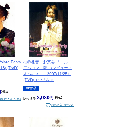
re Festa
柚希礼音 お茶会 「エル・
/18) (DVD)
アルコン―鷹―/レビュー・
オルキス」（2007/11/25）
(DVD)＜中古品＞
中古品
税込
3,980
税込
販売価格
お気に入りに登録
お気に入りに登録