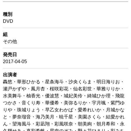
種別
DVD
組
その他
発売日
2017-04-05
出演者
轟悠・華形ひかる・星条海斗・沙央くらま・明日海りお・
瀬戸かずや・鳳月杏・桜咲彩花・仙名彩世・華雅りりか・
水美舞斗・柚香光・優波慧・城妃美伶・綺城ひか理・飛龍
つかさ・音くり寿・華優希・美弥るりか・宇月颯・紫門ゆ
りや・珠城りょう・早乙女わかば・愛希れいか・月城かな
と・夢奈瑠音・海乃美月・暁千星・美園さくら・結愛かれ
ん・望海風斗・彩凪翔・彩風咲奈・朝美絢・朝月希和・永
久輝せあ・真彩希帆・星南のぞみ・野々花ひまり・彩みち