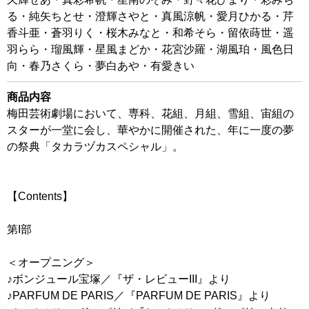
る・純矢ちとせ・澄輝さやと・真風涼帆・愛月ひかる・芹
香斗亜・蒼羽りく・桜木みなと・和希そら・留依蒔世・遥
羽らら・瑠風輝・星風まどか・花宮沙羅・湖風珀・風色日
向・春乃さくら・夢白あや・有愛きい
商品内容
梅田芸術劇場において、専科、花組、月組、雪組、宙組の
スターが一堂に会し、華やかに開催された、年に一度の夢
の祭典「タカラヅカスペシャル」。
【Contents】
第I部
＜オープニング＞
♪ボンジュール宝塚／『ザ・レビューIII』より
♪PARFUM DE PARIS／『PARFUM DE PARIS』より