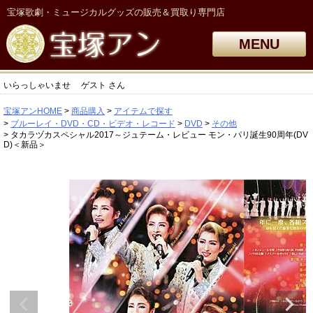
宝塚歌劇・ミュージカルグッズの販売＆買取り専門店
MENU
いらっしゃいませ
ゲスト
さん
宝塚アンHOME
商品購入
アイテムで探す
ブルーレイ・DVD・CD・ビデオ・レコード
DVD
その他
タカラヅカスペシャル2017～ジュテーム・レビュー モン・パリ誕生90周年(DV
D)＜新品＞