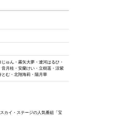
奈じゅん・霧矢大夢・遼河はるひ・
・音月桂・安蘭けい・立樹遥・涼紫
寿とむ・北翔海莉・陽月華
・スカイ・ステージの人気番組「宝