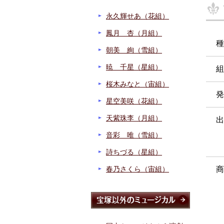
永久輝せあ（花組）
鳳月 杏（月組）
種
朝美 絢（雪組）
暁 千星（星組）
組
桜木みなと（宙組）
発
星空美咲（花組）
天紫珠李（月組）
出
音彩 唯（雪組）
詩ちづる（星組）
春乃さくら（宙組）
商