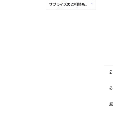
公
公
原