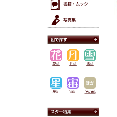
花組
月組
雪組
星組
宙組
その他