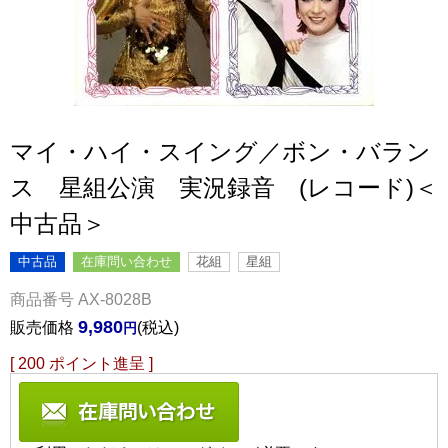
マイ・ハイ・スイング／ボン・バラン
ス 星組公演 実況録音 (レコード)＜
中古品＞
中古品
在庫問い合わせ
花組
星組
商品番号
AX-8028B
9,980
販売価格
税込
[
200
ポイント進呈 ]