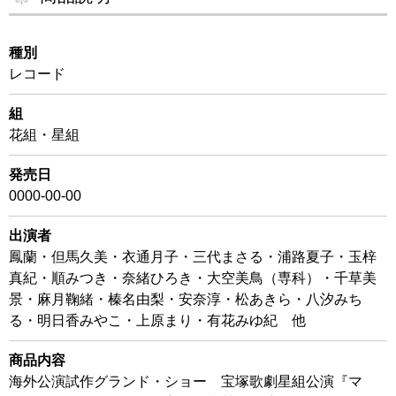
種別
レコード
組
花組・星組
発売日
0000-00-00
出演者
鳳蘭・但馬久美・衣通月子・三代まさる・浦路夏子・玉梓
真紀・順みつき・奈緒ひろき・大空美鳥（専科）・千草美
景・麻月鞠緒・榛名由梨・安奈淳・松あきら・八汐みち
る・明日香みやこ・上原まり・有花みゆ紀 他
商品内容
海外公演試作グランド・ショー 宝塚歌劇星組公演『マ