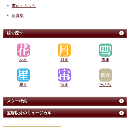
書籍・ムック
写真集
組で探す
花組
月組
雪組
星組
宙組
その他
スター特集
宝塚以外のミュージカル