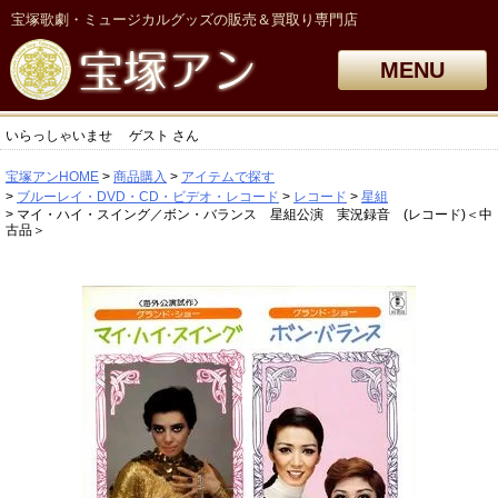
宝塚歌劇・ミュージカルグッズの販売＆買取り専門店
MENU
いらっしゃいませ
ゲスト
さん
宝塚アンHOME
商品購入
アイテムで探す
ブルーレイ・DVD・CD・ビデオ・レコード
レコード
星組
マイ・ハイ・スイング／ボン・バランス 星組公演 実況録音 (レコード)＜中
古品＞