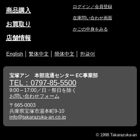
ログイン／会員登録
商品購入
在庫問い合わせ画面
お買取り
かごの中身をみる
店舗情報
English
│
繁体中文
│
簡体中文
│
한글어
宝塚アン 本部流通センター EC事業部
TEL：0797-85-5500
9:00～17:00／日・祭日を除く
お問い合わせフォーム
〒665-0003
兵庫県宝塚市湯本町9-10
info@takarazuka-an.co.jp
© 1998 Takarazuka-an