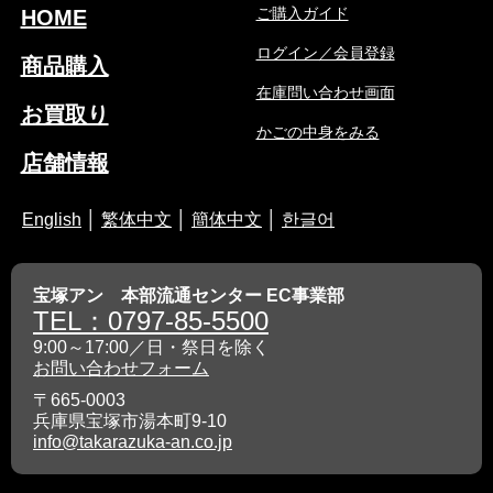
ご購入ガイド
HOME
ログイン／会員登録
商品購入
在庫問い合わせ画面
お買取り
かごの中身をみる
店舗情報
English
│
繁体中文
│
簡体中文
│
한글어
宝塚アン 本部流通センター EC事業部
TEL：0797-85-5500
9:00～17:00／日・祭日を除く
お問い合わせフォーム
〒665-0003
兵庫県宝塚市湯本町9-10
info@takarazuka-an.co.jp