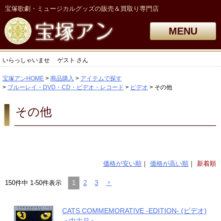
宝塚歌劇・ミュージカルグッズの販売＆買取り専門店
MENU
いらっしゃいませ
ゲスト
さん
宝塚アンHOME
商品購入
アイテムで探す
ブルーレイ・DVD・CD・ビデオ・レコード
ビデオ
その他
その他
価格が安い順
価格が高い順
新着順
1
2
3
150
件中
1
-
50
件表示
CATS COMMEMORATIVE -EDITION- (ビデオ)
＜中古品＞