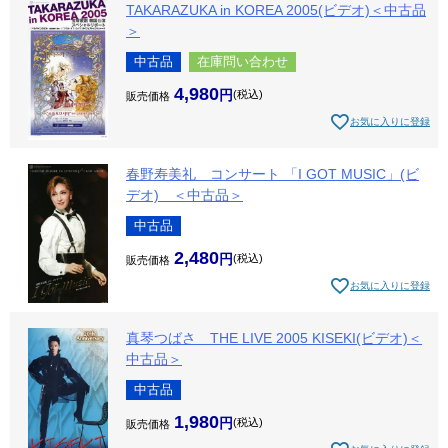
TAKARAZUKA in KOREA 2005(ビデオ)＜中古品
＞
中古品
在庫問い合わせ
4,980
税込
販売価格
お気に入りに登録
春野寿美礼 コンサート 「I GOT MUSIC」(ビ
デオ) ＜中古品＞
中古品
2,480
税込
販売価格
お気に入りに登録
真琴つばさ THE LIVE 2005 KISEKI(ビデオ)＜
中古品＞
中古品
1,980
税込
販売価格