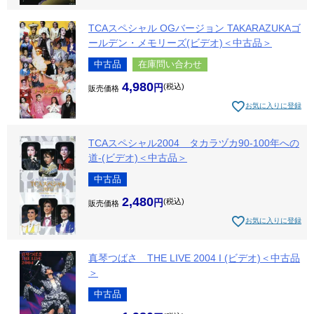
TCAスペシャル OGバージョン TAKARAZUKAゴ
ールデン・メモリーズ(ビデオ)＜中古品＞
中古品
在庫問い合わせ
4,980
税込
販売価格
お気に入りに登録
TCAスペシャル2004 タカラヅカ90-100年への
道-(ビデオ)＜中古品＞
中古品
2,480
税込
販売価格
お気に入りに登録
真琴つばさ THE LIVE 2004 I (ビデオ)＜中古品
＞
中古品