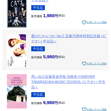
中古品
1,980
税込
販売価格
お気に入りに登録
愛のたからづか Vol.2 宝塚75周年特別記念版 (ビ
デオ)＜中古品＞
中古品
5,980
税込
販売価格
お気に入りに登録
思い出の宝塚音楽学校 旧校舎 FOREVER
TAKARAZUKA MUSIC SCHOOL (ビデオ)＜中古
品＞
中古品
9,980
税込
販売価格
お気に入りに登録