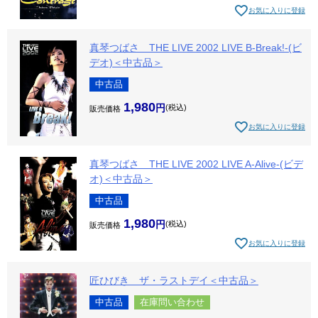
お気に入りに登録
真琴つばさ THE LIVE 2002 LIVE B-Break!-(ビ
デオ)＜中古品＞
中古品
1,980
税込
販売価格
お気に入りに登録
真琴つばさ THE LIVE 2002 LIVE A-Alive-(ビデ
オ)＜中古品＞
中古品
1,980
税込
販売価格
お気に入りに登録
匠ひびき ザ・ラストデイ＜中古品＞
中古品
在庫問い合わせ