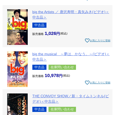
big the Artists ／ 唐沢寿明・真矢みき(ビデオ)＜
中古品＞
中古品
1,026
税込
販売価格
お気に入りに登録
big the musical ～夢は、かなう。～(ビデオ)＜
中古品＞
中古品
在庫問い合わせ
10,978
税込
販売価格
お気に入りに登録
THE CONVOY SHOW／新・タイムトンネル(ビ
デオ)＜中古品＞
中古品
在庫問い合わせ