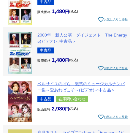
中古品
1,480
税込
販売価格
お気に入りに登録
2000年 新人公演 ダイジェスト The Energy
5(ビデオ)＜中古品＞
中古品
1,480
税込
販売価格
お気に入りに登録
ベルサイユのばら 魅惑のミュージカルナンバ
ー集～愛あればこそ～(ビデオ)＜中古品＞
中古品
在庫問い合わせ
2,980
税込
販売価格
お気に入りに登録
姿月あさと ライブコンサート「Forever」(ビ