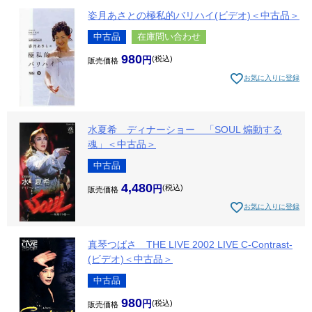
姿月あさとの極私的バリハイ(ビデオ)＜中古品＞
中古品
在庫問い合わせ
980
税込
販売価格
お気に入りに登録
水夏希 ディナーショー 「SOUL 煽動する
魂」＜中古品＞
中古品
4,480
税込
販売価格
お気に入りに登録
真琴つばさ THE LIVE 2002 LIVE C-Contrast-
(ビデオ)＜中古品＞
中古品
980
税込
販売価格