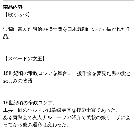
商品内容
【歌くらべ】
波瀾に富んだ明治の45年間を日本舞踊にのせて描かれた作
品。
【スペードの女王】
18世紀頃の帝政ロシアを舞台に一攫千金を夢見た男の愛と
悲しみの物語。
18世紀頃の帝政ロシア。
工兵中尉のヘルマンは謹厳実直な模範士官であった。
ある舞踏会で友人ナルーモフの紹介で美貌の娘リーザに会
ってから彼の運命は変わった。