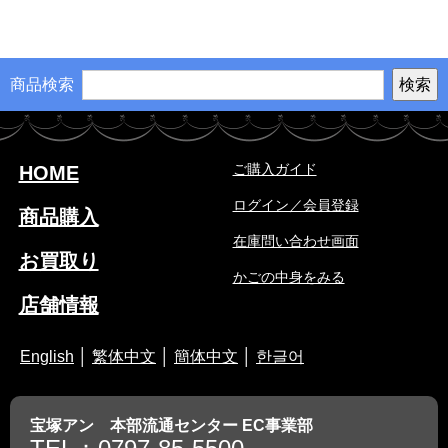
商品検索
ご購入ガイド
HOME
ログイン／会員登録
商品購入
在庫問い合わせ画面
お買取り
かごの中身をみる
店舗情報
English
│
繁体中文
│
簡体中文
│
한글어
宝塚アン 本部流通センター EC事業部