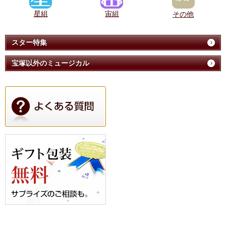
星組
宙組
その他
スター特集
宝塚以外のミュージカル