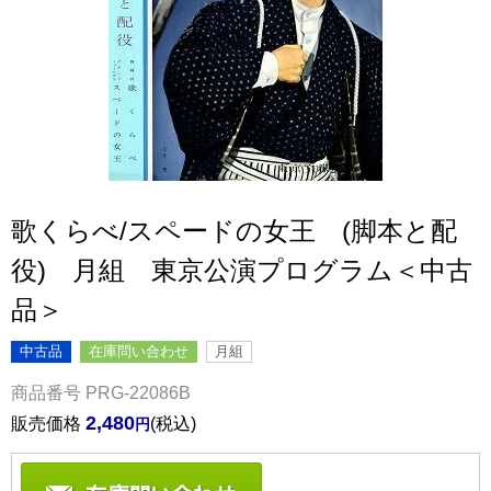
歌くらべ/スペードの女王 (脚本と配
役) 月組 東京公演プログラム＜中古
品＞
中古品
在庫問い合わせ
月組
商品番号
PRG-22086B
2,480
販売価格
税込