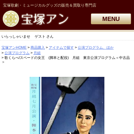
宝塚歌劇・ミュージカルグッズの販売＆買取り専門店
MENU
いらっしゃいませ
ゲスト
さん
宝塚アンHOME
商品購入
アイテムで探す
公演プログラム、ほか
公演プログラム
月組
歌くらべ/スペードの女王 (脚本と配役) 月組 東京公演プログラム＜中古品
＞