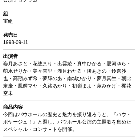
組
宙組
発売日
1998-09-11
出演者
姿月あさと・花總まり・出雲綾・真中ひかる・夏河ゆら・
萌水せりか・美々杏里・湖月わたる・陵あきの・鈴奈沙
也・高翔みず希・夢輝のあ・南城ひかり・夢月真生・朝比
奈慶・風輝マヤ・久路あかり・初嶺まよ・苑みかげ・梶花
空未
商品内容
今回はバウホールの歴史と魅力を振り返ろうと、『バウ・
ボヤージュ！』と題し、バウホール公演の主題歌を集めた
スペシャル・コンサ－トを開催。