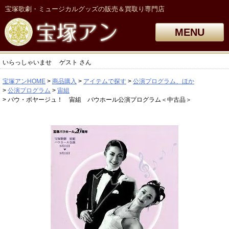
宝塚歌劇・ミュージカルグッズの販売＆買取り専門店
MENU
いらっしゃいませ
ゲスト
さん
宝塚アンHOME
商品購入
アイテムで探す
公演プログラム、ほか
公演プログラム
宙組
バウ・ボヤージュ！ 宙組 バウホール公演プログラム＜中古品＞