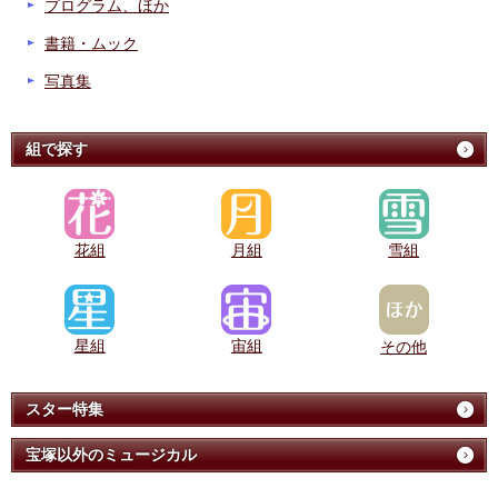
プログラム、ほか
書籍・ムック
写真集
組で探す
花組
月組
雪組
星組
宙組
その他
スター特集
宝塚以外のミュージカル