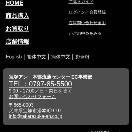
ご購入ガイド
HOME
ログイン／会員登録
商品購入
在庫問い合わせ画面
お買取り
かごの中身をみる
店舗情報
English
│
繁体中文
│
簡体中文
│
한글어
宝塚アン 本部流通センター EC事業部
TEL：0797-85-5500
9:00～17:00／日・祭日を除く
お問い合わせフォーム
〒665-0003
兵庫県宝塚市湯本町9-10
info@takarazuka-an.co.jp