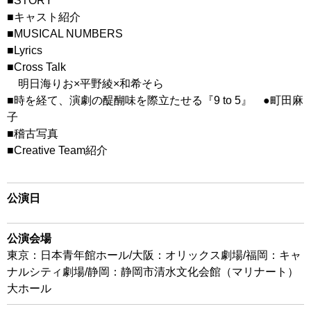
■STORY
■キャスト紹介
■MUSICAL NUMBERS
■Lyrics
■Cross Talk
明日海りお×平野綾×和希そら
■時を経て、演劇の醍醐味を際立たせる『9 to 5』 ●町田麻
子
■稽古写真
■Creative Team紹介
公演日
公演会場
東京：日本青年館ホール/大阪：オリックス劇場/福岡：キャ
ナルシティ劇場/静岡：静岡市清水文化会館（マリナート）
大ホール