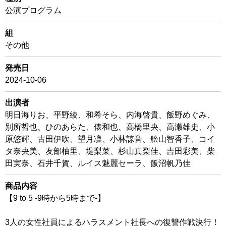
公演プログラム
組
その他
発売日
2024-10-06
出演者
明日海りお、平野綾、和希そら、内海啓貴、飯野めぐみ、
別所哲也、ひのあらた、俵和也、高橋里央、高瀬雄史、小
原悠輝、古田伊吹、望月凜、小林諒音、舩山智香子、コイ
タ奈央美、友部柚里、堤梨菜、杉山真梨佳、吉田彩美、柴
田実奈、石井千賀、ルイス魅麗セーラ、飯沼帆乃佳
商品内容
【9 to 5 -9時から5時まで-】
3人の女性社員によるハラスメント社長への復讐作戦決行！