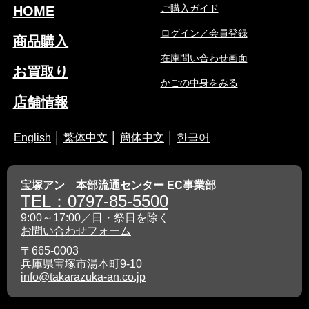
ご購入ガイド
HOME
ログイン／会員登録
商品購入
在庫問い合わせ画面
お買取り
かごの中身をみる
店舗情報
English
│
繁体中文
│
簡体中文
│
한글어
宝塚アン 本部流通センター EC事業部
TEL：0797-85-5500
9:00～17:00／日・祭日を除く
お問い合わせフォーム
〒665-0003
兵庫県宝塚市湯本町9-10
info@takarazuka-an.co.jp