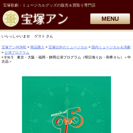
宝塚歌劇・ミュージカルグッズの販売＆買取り専門店
MENU
いらっしゃいませ
ゲスト
さん
宝塚アンHOME
商品購入
宝塚以外のミュージカル
国内ミュージカル＆演劇
公演プログラム
9 to 5 東京・大阪・福岡・静岡公演プログラム（明日海りお・和希そら）＜中
古品＞